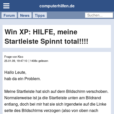
computerhilfen.de
Forum
Handy
Windows
Mac
News
Tipps
/
Tablet
Win XP: HILFE, meine
Startleiste Spinnt total!!!!
Frage von Kico
25.01.09, 19:47:10
| 1408x gelesen
Hallo Leute,
hab da ein Problem.
Meine Startleiste hat sich auf dem Bildschirm verschoben.
Normalerweise ist ja die Startleiste unten am Bildrand
entlang, doch bei mir hat sie sich irgendwie auf die Linke
seite des Bildschirms verzogen (also von oben nach