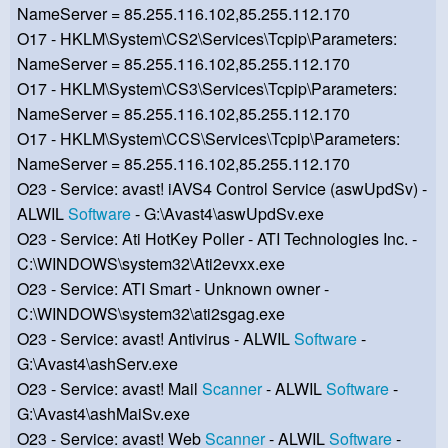
NameServer = 85.255.116.102,85.255.112.170
O17 - HKLM\System\CS2\Services\Tcpip\Parameters:
NameServer = 85.255.116.102,85.255.112.170
O17 - HKLM\System\CS3\Services\Tcpip\Parameters:
NameServer = 85.255.116.102,85.255.112.170
O17 - HKLM\System\CCS\Services\Tcpip\Parameters:
NameServer = 85.255.116.102,85.255.112.170
O23 - Service: avast! iAVS4 Control Service (aswUpdSv) -
ALWIL
Software
- G:\Avast4\aswUpdSv.exe
O23 - Service: Ati HotKey Poller - ATI Technologies Inc. -
C:\WINDOWS\system32\Ati2evxx.exe
O23 - Service: ATI Smart - Unknown owner -
C:\WINDOWS\system32\ati2sgag.exe
O23 - Service: avast! Antivirus - ALWIL
Software
-
G:\Avast4\ashServ.exe
O23 - Service: avast! Mail
Scanner
- ALWIL
Software
-
G:\Avast4\ashMaiSv.exe
O23 - Service: avast! Web
Scanner
- ALWIL
Software
-