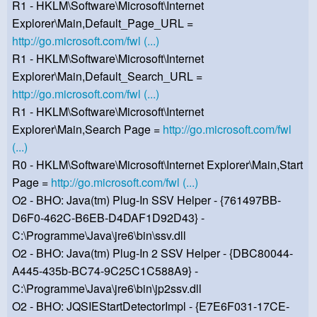
R1 - HKLM\Software\Microsoft\Internet
Explorer\Main,Default_Page_URL =
http://go.microsoft.com/fwl (...)
R1 - HKLM\Software\Microsoft\Internet
Explorer\Main,Default_Search_URL =
http://go.microsoft.com/fwl (...)
R1 - HKLM\Software\Microsoft\Internet
Explorer\Main,Search Page =
http://go.microsoft.com/fwl
(...)
R0 - HKLM\Software\Microsoft\Internet Explorer\Main,Start
Page =
http://go.microsoft.com/fwl (...)
O2 - BHO: Java(tm) Plug-In SSV Helper - {761497BB-
D6F0-462C-B6EB-D4DAF1D92D43} -
C:\Programme\Java\jre6\bin\ssv.dll
O2 - BHO: Java(tm) Plug-In 2 SSV Helper - {DBC80044-
A445-435b-BC74-9C25C1C588A9} -
C:\Programme\Java\jre6\bin\jp2ssv.dll
O2 - BHO: JQSIEStartDetectorImpl - {E7E6F031-17CE-