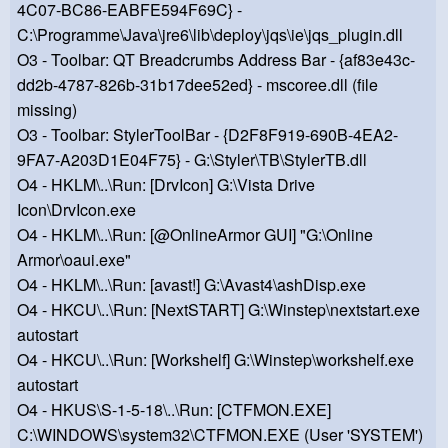
4C07-BC86-EABFE594F69C} -
C:\Programme\Java\jre6\lib\deploy\jqs\ie\jqs_plugin.dll
O3 - Toolbar: QT Breadcrumbs Address Bar - {af83e43c-
dd2b-4787-826b-31b17dee52ed} - mscoree.dll (file
missing)
O3 - Toolbar: StylerToolBar - {D2F8F919-690B-4EA2-
9FA7-A203D1E04F75} - G:\Styler\TB\StylerTB.dll
O4 - HKLM\..\Run: [DrvIcon] G:\Vista Drive
Icon\DrvIcon.exe
O4 - HKLM\..\Run: [@OnlineArmor GUI] "G:\Online
Armor\oaui.exe"
O4 - HKLM\..\Run: [avast!] G:\Avast4\ashDisp.exe
O4 - HKCU\..\Run: [NextSTART] G:\Winstep\nextstart.exe
autostart
O4 - HKCU\..\Run: [Workshelf] G:\Winstep\workshelf.exe
autostart
O4 - HKUS\S-1-5-18\..\Run: [CTFMON.EXE]
C:\WINDOWS\system32\CTFMON.EXE (User 'SYSTEM')