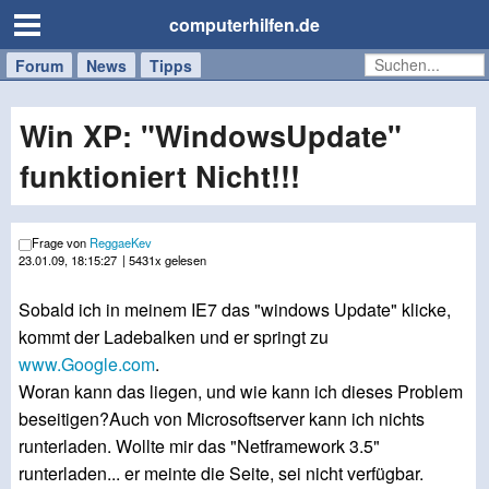
computerhilfen.de
Forum
Handy
Windows
Mac
News
Tipps
/
Tablet
Win XP: "WindowsUpdate"
funktioniert Nicht!!!
Frage von
ReggaeKev
23.01.09, 18:15:27
| 5431x gelesen
Sobald ich in meinem IE7 das "windows Update" klicke,
kommt der Ladebalken und er springt zu
www.Google.com
.
Woran kann das liegen, und wie kann ich dieses Problem
beseitigen?Auch von Microsoftserver kann ich nichts
runterladen. Wollte mir das "Netframework 3.5"
runterladen... er meinte die Seite, sei nicht verfügbar.