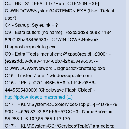
O4 - HKUS\.DEFAULT\..\Run: [CTFMON.EXE]
C:\WINDOWS\system32\CTFMON.EXE (User 'Default
user')
O4 - Startup: Styler.lnk = ?
O9 - Extra button: (no name) - {e2e2dd38-d088-4134-
82b7-f2ba38496583} - C:\WINDOWS\Network
Diagnostic\xpnetdiag.exe
O9 - Extra 'Tools' menuitem: @xpsp3res.dll,-20001 -
{e2e2dd38-d088-4134-82b7-f2ba38496583} -
C:\WINDOWS\Network Diagnostic\xpnetdiag.exe
O15 - Trusted Zone: *.windowsupdate.com
O16 - DPF: {D27CDB6E-AE6D-11CF-96B8-
444553540000} (Shockwave Flash Object) -
http://fpdownload2.macromed (...)
O17 - HKLM\System\CCS\Services\Tcpip\..\{F4D78F79-
50DD-4526-83D2-8AEF5E97CCB3}: NameServer =
85.255.116.102,85.255.112.170
O17 - HKLM\System\CS1\Services\Tcpip\Parameters: