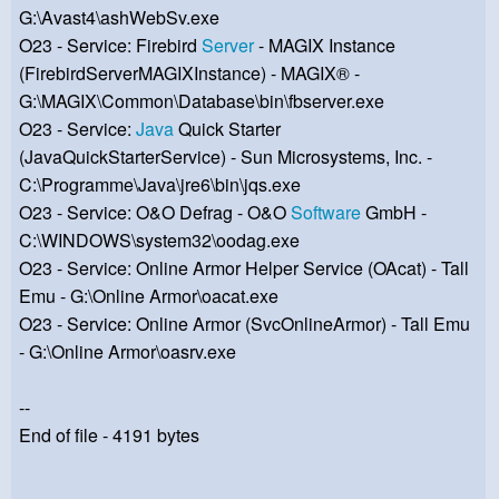
G:\Avast4\ashWebSv.exe
O23 - Service: Firebird
Server
- MAGIX Instance
(FirebirdServerMAGIXInstance) - MAGIX® -
G:\MAGIX\Common\Database\bin\fbserver.exe
O23 - Service:
Java
Quick Starter
(JavaQuickStarterService) - Sun Microsystems, Inc. -
C:\Programme\Java\jre6\bin\jqs.exe
O23 - Service: O&O Defrag - O&O
Software
GmbH -
C:\WINDOWS\system32\oodag.exe
O23 - Service: Online Armor Helper Service (OAcat) - Tall
Emu - G:\Online Armor\oacat.exe
O23 - Service: Online Armor (SvcOnlineArmor) - Tall Emu
- G:\Online Armor\oasrv.exe
--
End of file - 4191 bytes