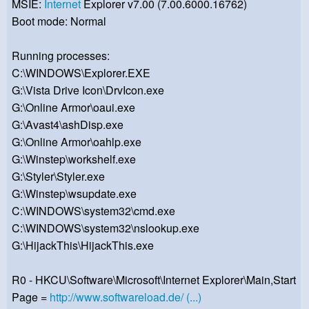
MSIE:
Internet
Explorer v7.00 (7.00.6000.16762)
Boot mode: Normal
Running processes:
C:\WINDOWS\Explorer.EXE
G:\Vista Drive Icon\DrvIcon.exe
G:\Online Armor\oaui.exe
G:\Avast4\ashDisp.exe
G:\Online Armor\oahlp.exe
G:\Winstep\workshelf.exe
G:\Styler\Styler.exe
G:\Winstep\wsupdate.exe
C:\WINDOWS\system32\cmd.exe
C:\WINDOWS\system32\nslookup.exe
G:\HijackThis\HijackThis.exe
R0 - HKCU\Software\Microsoft\Internet Explorer\Main,Start
Page =
http://www.softwareload.de/ (...)