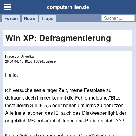
computerhilfen.de
Forum
Handy
Windows
Mac
News
Tipps
/
Tablet
Win XP: Defragmentierung
Frage von Angelika
29.04.04, 10:10:50
| 3096x gelesen
Hallo,
ich versuche seit einiger Zeit, meine Festplatte zu
defragm. doch immer kommt die Fehlermeldung:"Bitte
installieren Sie IE 5,5 oder höher, um mmc zu benutzen.
Alle Installationen des IE, auch des Diskkeeper light, der
angeblich MS-frei arbeitet, lösen das Problem nicht.???
Nun möchte ich ungern auf format C: zurückgreifen.