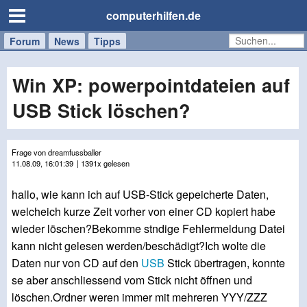
computerhilfen.de
Forum
Handy
Windows
Mac
News
Tipps
/
Tablet
Win XP: powerpointdateien auf
USB Stick löschen?
Frage von dreamfussballer
11.08.09, 16:01:39
| 1391x gelesen
hallo, wie kann ich auf USB-Stick gepeicherte Daten,
welcheich kurze Zeit vorher von einer CD kopiert habe
wieder löschen?Bekomme stndige Fehlermeldung Datei
kann nicht gelesen werden/beschädigt?Ich wolte die
Daten nur von CD auf den
USB
Stick übertragen, konnte
se aber anschliessend vom Stick nicht öffnen und
löschen.Ordner weren immer mit mehreren YYY/ZZZ