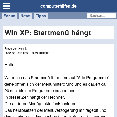
computerhilfen.de
Forum
Handy
Windows
Mac
News
Tipps
/
Tablet
Win XP: Startmenü hängt
Frage von Henrik
15.08.04, 09:41:40
| 2903x gelesen
Hallo!
Wenn ich das Startmenü öffne und auf "Alle Programme"
gehe öffnet sich der Menühintergrund und es dauert ca.
20 sec. bis die Programme erscheinen.
In dieser Zeit hängt der Rechner.
Die anderen Menüpunkte funktionieren.
Das herabsetzen der Menüverzögerung mit regedit und
das löschen des Iconcaches bringt keine Verbesserung.