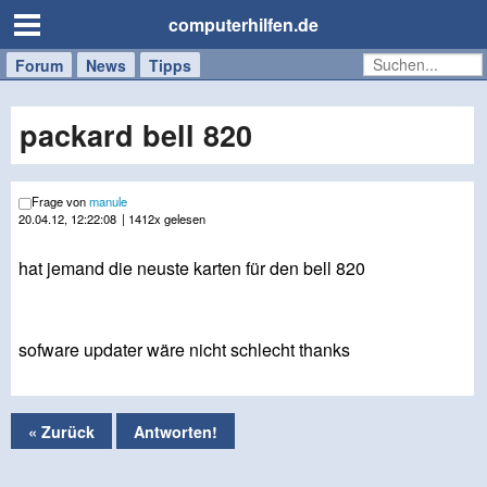
computerhilfen.de
Forum
Handy
Windows
Mac
News
Tipps
/
Tablet
packard bell 820
Frage von
manule
20.04.12, 12:22:08
| 1412x gelesen
hat jemand die neuste karten für den bell 820
sofware updater wäre nicht schlecht thanks
« Zurück
Antworten!