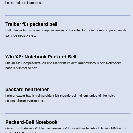
betrachtet und folgendes...
Treiber für packard bell
Hallo, heute hab ich den computer meiner schwester formatiert. der computer wurde
samt Betriebssyste...
Win XP: Notebook Packard Bell!
Ola an alle Compifachfrauen und Männer!Seit dem kauf meines lieben Notebooks,
habe ich immer schon ...
packard bell treiber
hallo,undzwar hab ich ein problem ich musste bei meinem laptop ein komplet
neuinstallierung vornehme...
Packard-Bell Notebook
Guten Tag,habe ein Problem mit meinem PB-Easy-Note Notebook.Ist ein 1400-er mit
2x256 MB.Wenn ich be...