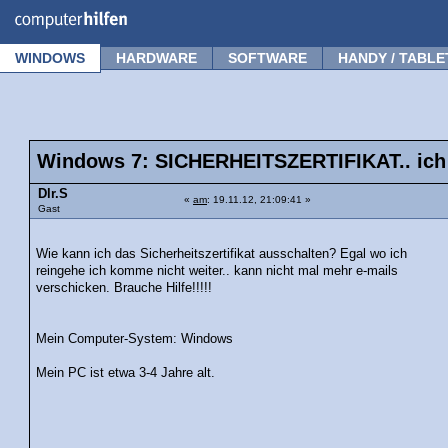
Forum
Tipps
News
Frage stellen
WINDOWS
HARDWARE
SOFTWARE
HANDY / TABLE
Windows 7: SICHERHEITSZERTIFIKAT.. ich
Dlr.S
«
am
: 19.11.12, 21:09:41 »
Gast
Wie kann ich das Sicherheitszertifikat ausschalten? Egal wo ich
reingehe ich komme nicht weiter.. kann nicht mal mehr e-mails
verschicken. Brauche Hilfe!!!!!
Mein Computer-System: Windows
Mein PC ist etwa 3-4 Jahre alt.