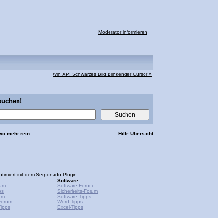
Moderator informieren
Win XP: Schwarzes Bild Blinkender Cursor »
suchen!
wo mehr rein
Hilfe Übersicht
ptimiert mit dem
Serponado Plugin
.
Software
rum
Software-Forum
ps
Sicherheits-Forum
um
Software-Tipps
Forum
Word-Tipps
ipps
Excel-Tipps