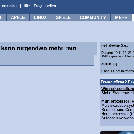
anmelden
|
Hilfe
|
Frage stellen
T
APPLE
LINUX
SPIELE
COMMUNITY
MEHR
ned_devine
Gast
 kann nirgendwo mehr rein
Datum:
19.11.12, 21:
1581x gelesen, 1 Antw
Seiten:
[
1
]
0 und 1 Gast betrach
Fremdwörter? Erk
Wiederherstellun
Siehe Systemwieder
Multiprozessor R
Multiprozessorsys
Rechner sind Comp
Hauptprozessor (C
Aufgaben verwende