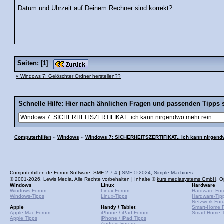
Datum und Uhrzeit auf Deinem Rechner sind korrekt?
Seiten:
[
1
]
« Windows 7: Gelöschter Ordner herstellen??
Schnelle Hilfe: Hier nach ähnlichen Fragen und passenden Tipps 
Computerhilfen
»
Windows
»
Windows 7: SICHERHEITSZERTIFIKAT.. ich kann nirgend
Computerhilfen.de Forum-Software: SMF
2.7.4
|
SMF © 2024
,
Simple Machines
© 2001-2026, Lewis Media. Alle Rechte vorbehalten | Inhalte ©
kurs mediasystems GmbH
. O
Windows
Linux
Hardware
Windows-Forum
Linux-Forum
Hardware-Fo
Windows-Tipps
Linux-Tipps
Hardware-Tip
Netzwerk-For
Apple
Handy / Tablet
Smart-Home 
Apple Mac Forum
iPhone / iPad Forum
Smart-Home T
Apple Tipps
iPhone / iPad Tipps
Android-Forum