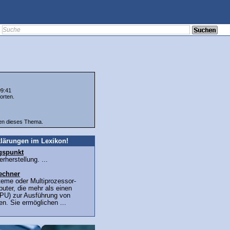
09:41
orten.
ten dieses Thema.
lärungen im Lexikon!
gspunkt
herstellung. ...
echner
teme oder Multiprozessor-
uter, die mehr als einen
PU) zur Ausführung von
n. Sie ermöglichen ...