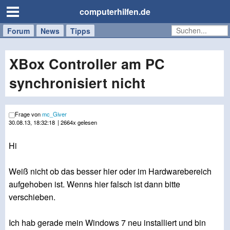
computerhilfen.de
Forum
Handy
Windows
Mac
News
Tipps
/
Tablet
XBox Controller am PC
synchronisiert nicht
Frage von
mc_Giver
30.08.13, 18:32:18
| 2664x gelesen
Hi
Weiß nicht ob das besser hier oder im Hardwarebereich
aufgehoben ist. Wenns hier falsch ist dann bitte
verschieben.
Ich hab gerade mein Windows 7 neu installiert und bin