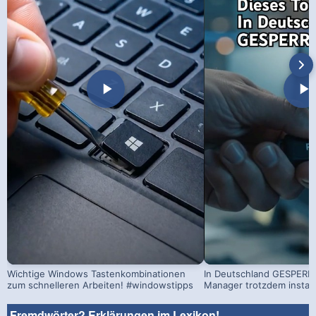
Wichtige Windows Tastenkombinationen
In Deutschland GESPERRT
zum schnelleren Arbeiten! #windowstipps
Manager trotzdem install
Fremdwörter? Erklärungen im Lexikon!