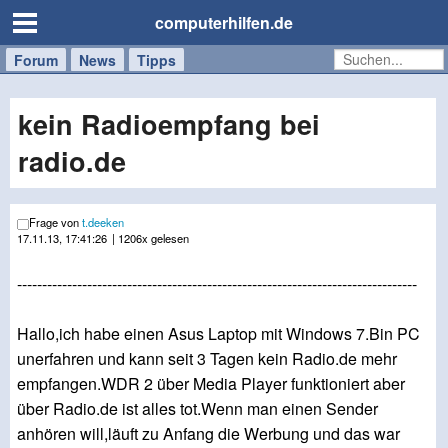
computerhilfen.de
Forum
Handy
Windows
Mac
News
Tipps
/
Tablet
kein Radioempfang bei
radio.de
Frage von
t.deeken
17.11.13, 17:41:26
| 1206x gelesen
--------------------------------------------------------------------------------
Hallo,ich habe einen Asus Laptop mit Windows 7.Bin PC
unerfahren und kann seit 3 Tagen kein Radio.de mehr
empfangen.WDR 2 über Media Player funktioniert aber
über Radio.de ist alles tot.Wenn man einen Sender
anhören will,läuft zu Anfang die Werbung und das war