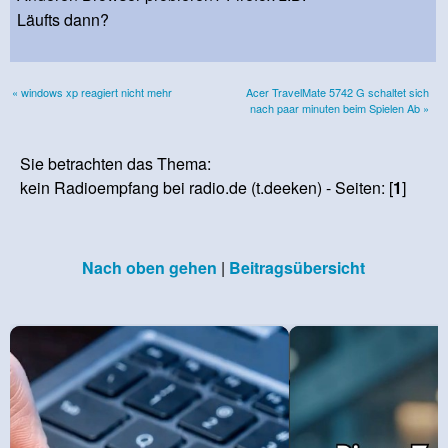
Läufts dann?
« windows xp reagiert nicht mehr
Acer TravelMate 5742 G schaltet sich
nach paar minuten beim Spielen Ab »
Sie betrachten das Thema:
kein Radioempfang bei radio.de (t.deeken) - Seiten: [
1
]
Nach oben gehen
|
Beitragsübersicht