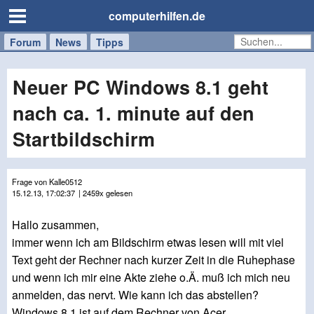
computerhilfen.de
Forum
Handy
Windows
Mac
News
Tipps
/
Tablet
Neuer PC Windows 8.1 geht
nach ca. 1. minute auf den
Startbildschirm
Frage von Kalle0512
15.12.13, 17:02:37
| 2459x gelesen
Hallo zusammen,
immer wenn ich am Bildschirm etwas lesen will mit viel
Text geht der Rechner nach kurzer Zeit in die Ruhephase
und wenn ich mir eine Akte ziehe o.Ä. muß ich mich neu
anmelden, das nervt. Wie kann ich das abstellen?
Windows 8.1 ist auf dem Rechner von Acer.