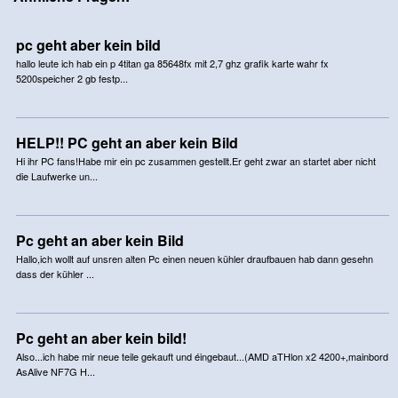
pc geht aber kein bild
hallo leute ich hab ein p 4titan ga 85648fx mit 2,7 ghz grafik karte wahr fx
5200speicher 2 gb festp...
HELP!! PC geht an aber kein Bild
Hi ihr PC fans!Habe mir ein pc zusammen gestellt.Er geht zwar an startet aber nicht
die Laufwerke un...
Pc geht an aber kein Bild
Hallo,ich wollt auf unsren alten Pc einen neuen kühler draufbauen hab dann gesehn
dass der kühler ...
Pc geht an aber kein bild!
Also...ich habe mir neue teile gekauft und éingebaut...(AMD aTHlon x2 4200+,mainbord
AsAlive NF7G H...