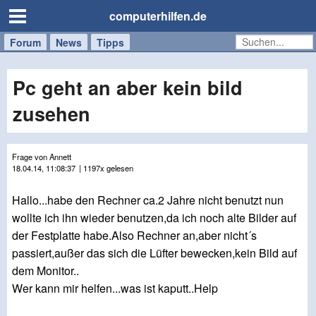
computerhilfen.de
Forum
Handy
Windows
Mac
News
Tipps
/
Tablet
Pc geht an aber kein bild
zusehen
Frage von Annett
18.04.14, 11:08:37
| 1197x gelesen
Hallo...habe den Rechner ca.2 Jahre nicht benutzt nun
wollte ich ihn wieder benutzen,da ich noch alte Bilder auf
der Festplatte habe.Also Rechner an,aber nicht´s
passiert,außer das sich die Lüfter bewecken,kein Bild auf
dem Monitor..
Wer kann mir helfen...was ist kaputt..Help