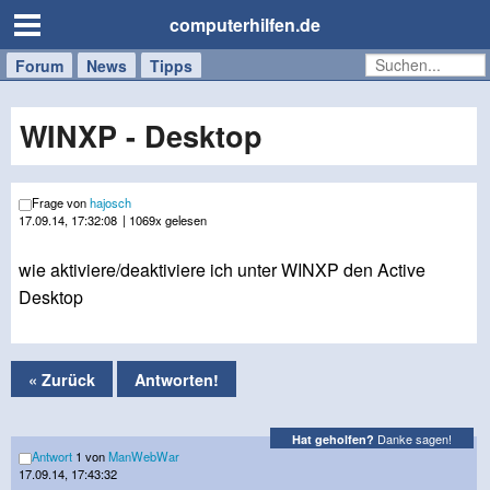
computerhilfen.de
Forum
Handy
Windows
Mac
News
Tipps
/
Tablet
WINXP - Desktop
Frage von
hajosch
17.09.14, 17:32:08
| 1069x gelesen
wie aktiviere/deaktiviere ich unter WINXP den Active
Desktop
« Zurück
Antworten!
Danke sagen!
Hat geholfen?
Antwort
1 von
ManWebWar
17.09.14, 17:43:32