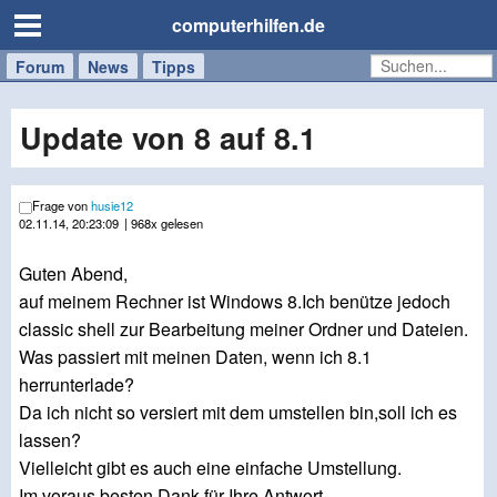
computerhilfen.de
Forum
Handy
Windows
Mac
News
Tipps
/
Tablet
Update von 8 auf 8.1
Frage von
husie12
02.11.14, 20:23:09
| 968x gelesen
Guten Abend,
auf meinem Rechner ist Windows 8.Ich benütze jedoch
classic shell zur Bearbeitung meiner Ordner und Dateien.
Was passiert mit meinen Daten, wenn ich 8.1
herrunterlade?
Da ich nicht so versiert mit dem umstellen bin,soll ich es
lassen?
Vielleicht gibt es auch eine einfache Umstellung.
Im voraus besten Dank für Ihre Antwort.