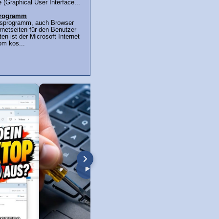
 (Graphical User Interface...
sprogramm
ffsprogramm, auch Browser
ernetseiten für den Benutzer
en ist der Microsoft Internet
om kos...
 Screenshot machen
Programme löschen unter Windows 11
Windows 11 Screensh
Video!