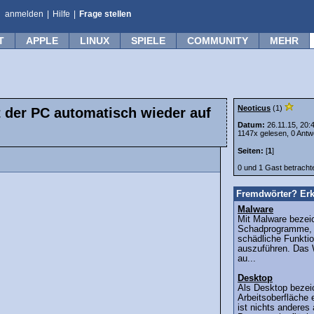
anmelden
|
Hilfe
|
Frage stellen
T
APPLE
LINUX
SPIELE
COMMUNITY
MEHR
Neoticus
(1)
t der PC automatisch wieder auf
Datum:
26.11.15, 20:
1147x gelesen, 0 Antw
Seiten:
[
1
]
0 und 1 Gast betrach
Fremdwörter? Erk
Malware
Mit Malware bezei
Schadprogramme, d
schädliche Funkti
auszuführen. Das 
au...
Desktop
Als Desktop bezei
Arbeitsoberfläche
ist nichts anderes 