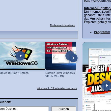
Benutzeroberfläche
Internet-Zugriff
Ein Internet-Zugri
genannt, stellt Int
dar. Am bekanntest
Explorer, gefolgt v
Moderator informieren
Programm
ndows 98 Boot-Screen
Dateien unter Windows kopieren (Win
Windows 7:
XP bis Win 11!)
Windows 7: CP schneller machen »
suchen!