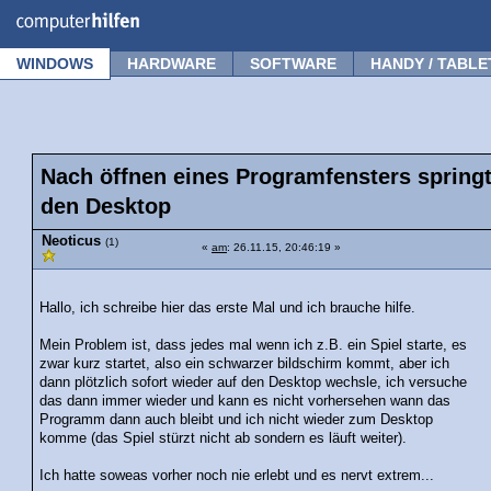
Forum
Tipps
News
Frage stellen
WINDOWS
HARDWARE
SOFTWARE
HANDY / TABLE
Nach öffnen eines Programfensters spring
den Desktop
Neoticus
(1)
«
am
: 26.11.15, 20:46:19 »
Hallo, ich schreibe hier das erste Mal und ich brauche hilfe.
Mein Problem ist, dass jedes mal wenn ich z.B. ein Spiel starte, es
zwar kurz startet, also ein schwarzer bildschirm kommt, aber ich
dann plötzlich sofort wieder auf den Desktop wechsle, ich versuche
das dann immer wieder und kann es nicht vorhersehen wann das
Programm dann auch bleibt und ich nicht wieder zum Desktop
komme (das Spiel stürzt nicht ab sondern es läuft weiter).
Ich hatte soweas vorher noch nie erlebt und es nervt extrem...