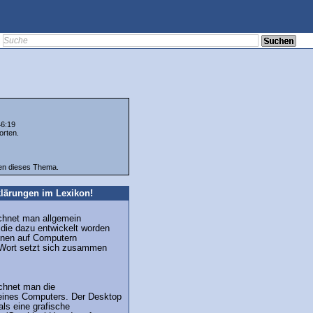
46:19
orten.
ten dieses Thema.
lärungen im Lexikon!
chnet man allgemein
ie dazu entwickelt worden
onen auf Computern
Wort setzt sich zusammen
chnet man die
 eines Computers. Der Desktop
als eine grafische