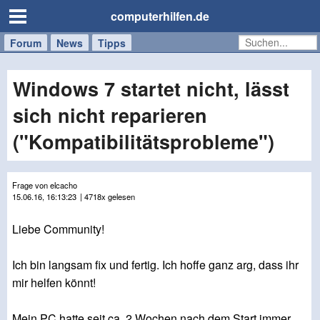
computerhilfen.de
Forum
Handy
Windows
Mac
News
Tipps
/
Tablet
Windows 7 startet nicht, lässt
sich nicht reparieren
("Kompatibilitätsprobleme")
Frage von elcacho
15.06.16, 16:13:23
| 4718x gelesen
Liebe Community!
Ich bin langsam fix und fertig. Ich hoffe ganz arg, dass ihr
mir helfen könnt!
Mein PC hatte seit ca. 2 Wochen nach dem Start immer