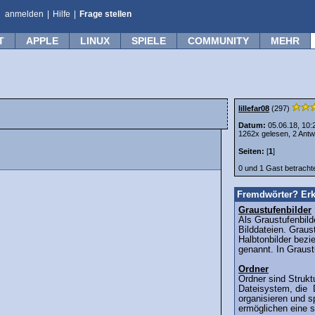
anmelden
|
Hilfe
|
Frage stellen
T
APPLE
LINUX
SPIELE
COMMUNITY
MEHR
lillefar08
(297)
Datum:
05.06.18, 10:
1262x gelesen, 2 Antw
Seiten:
[
1
]
0 und 1 Gast betrach
Fremdwörter? Erk
Graustufenbilder
Als Graustufenbild
Bilddateien. Graus
Halbtonbilder bezi
genannt. In Graust
Ordner
Ordner sind Strukt
Dateisystem, die 
organisieren und s
ermöglichen eine st