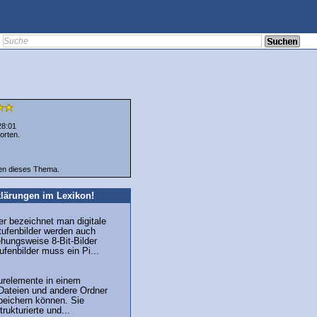
28:01
orten.
ten dieses Thema.
lärungen im Lexikon!
er bezeichnet man digitale
tufenbilder werden auch
ehungsweise 8-Bit-Bilder
ufenbilder muss ein Pi...
urelemente in einem
Dateien und andere Ordner
peichern können. Sie
rukturierte und...