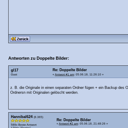
Antworten zu Doppelte Bilder:
Re: Doppelte Bilder
gl17
Gast
«
Antwort #1 am
: 05.06.18, 11:26:10 »
z. B. die Originale in einen separaten Ordner fügen + ein Backup des 
Ordnersn mit Originalen gelöscht werden.
Hannibal624
(8.365)
Re: Doppelte Bilder
«
Antwort #2 am
: 05.06.18, 21:48:26 »
589x Beste Antwort
1704x "Danke"