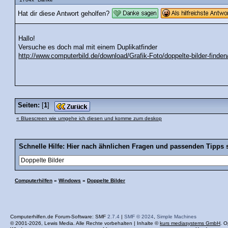
Hat dir diese Antwort geholfen?
Hallo!
Versuche es doch mal mit einem Duplikatfinder
http://www.computerbild.de/download/Grafik-Foto/doppelte-bilder-finden
Seiten:
[
1
]
« Bluescreen wie umgehe ich diesen und komme zum deskop
Schnelle Hilfe: Hier nach ähnlichen Fragen und passenden Tipps 
Computerhilfen
»
Windows
»
Doppelte Bilder
Computerhilfen.de Forum-Software: SMF
2.7.4
|
SMF © 2024
,
Simple Machines
© 2001-2026, Lewis Media. Alle Rechte vorbehalten | Inhalte ©
kurs mediasystems GmbH
. O