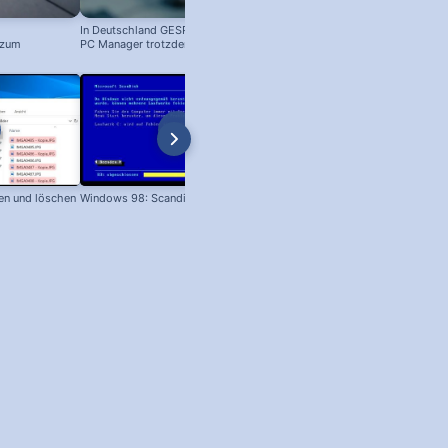
In Deutschland GESPERRT: Microsoft
 zum
PC Manager trotzdem installieren
! #windowstipps
en und löschen
Windows 98: Scandisk
Windows 98 Boot-Screen