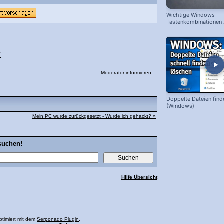
Wichtige Windows
Tastenkombinationen
schnelleren Arbeiten
/
Moderator informieren
Doppelte Dateien find
(Windows)
Mein PC wurde zurückgesetzt - Wurde ich gehackt? »
suchen!
Hilfe Übersicht
ptimiert mit dem
Serponado Plugin
.