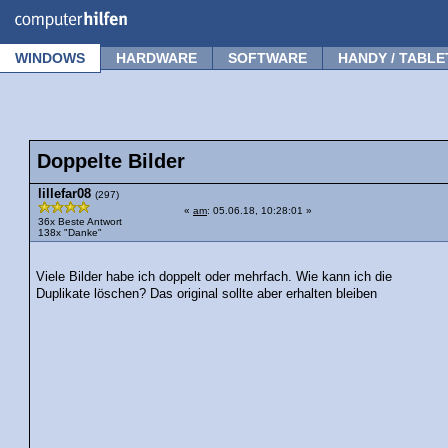
Forum
Tipps
News
Frage stellen
WINDOWS
HARDWARE
SOFTWARE
HANDY / TABLE
Doppelte Bilder
lillefar08
(297)
«
am
: 05.06.18, 10:28:01 »
36x Beste Antwort
138x "Danke"
Viele Bilder habe ich doppelt oder mehrfach. Wie kann ich die
Duplikate löschen? Das original sollte aber erhalten bleiben