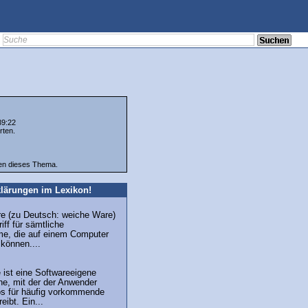
39:22
rten.
ten dieses Thema.
lärungen im Lexikon!
re (zu Deutsch: weiche Ware)
iff für sämtliche
e, die auf einem Computer
können....
 ist eine Softwareeigene
e, mit der der Anwender
os für häufig vorkommende
eibt. Ein...