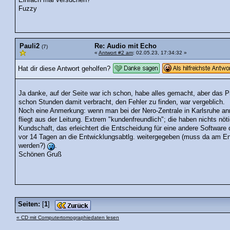
Einfach mal versuchen?
Fuzzy
Pauli2
Re: Audio mit Echo
(7)
«
Antwort #2 am
: 02.05.23, 17:34:32 »
Hat dir diese Antwort geholfen?
Ja danke, auf der Seite war ich schon, habe alles gemacht, aber das Pro
schon Stunden damit verbracht, den Fehler zu finden, war vergeblich.
Noch eine Anmerkung: wenn man bei der Nero-Zentrale in Karlsruhe a
fliegt aus der Leitung. Extrem "kundenfreundlich"; die haben nichts nö
Kundschaft, das erleichtert die Entscheidung für eine andere Softwar
vor 14 Tagen an die Entwicklungsabtlg. weitergegeben (muss da am En
werden?)
.
Schönen Gruß
Seiten:
[
1
]
« CD mit Computertomographiedaten lesen