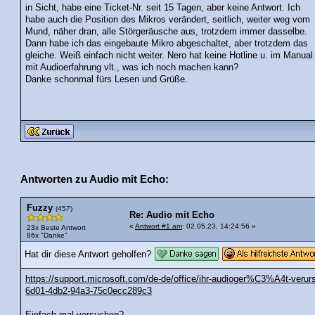
in Sicht, habe eine Ticket-Nr. seit 15 Tagen, aber keine Antwort. Ich
habe auch die Position des Mikros verändert, seitlich, weiter weg vom
Mund, näher dran, alle Störgeräusche aus, trotzdem immer dasselbe.
Dann habe ich das eingebaute Mikro abgeschaltet, aber trotzdem das
gleiche. Weiß einfach nicht weiter. Nero hat keine Hotline u. im Manua
mit Audioerfahrung vlt., was ich noch machen kann?
Danke schonmal fürs Lesen und Grüße.
Antworten zu Audio mit Echo:
Fuzzy
(457)
Re: Audio mit Echo
«
Antwort #1 am
: 02.05.23, 14:24:56 »
23x Beste Antwort
86x "Danke"
Hat dir diese Antwort geholfen?
https://support.microsoft.com/de-de/office/ihr-audioger%C3%A4t-ver
6d01-4db2-94a3-75c0ecc289c3