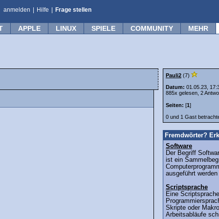
anmelden
|
Hilfe
|
Frage stellen
T
APPLE
LINUX
SPIELE
COMMUNITY
MEHR
Pauli2
(7)
Datum:
01.05.23, 17:
885x gelesen, 2 Antwo
Seiten:
[
1
]
0 und 1 Gast betrach
Fremdwörter? Erk
Software
Der Begriff Softwa
ist ein Sammelbegr
Computerprogramm
ausgeführt werden 
Scriptsprache
Eine Scriptsprache
Programmiersprach
Skripte oder Makr
Arbeitsabläufe schr