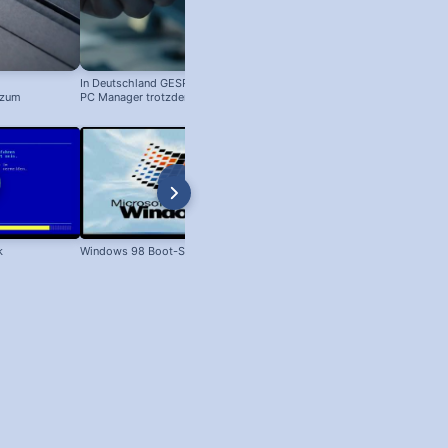
In Deutschland GESPERRT: Microsoft
 zum
PC Manager trotzdem installieren
! #windowstipps
k
Windows 98 Boot-Screen
Dateien unter Windows kopieren 
XP bis Win 11!)