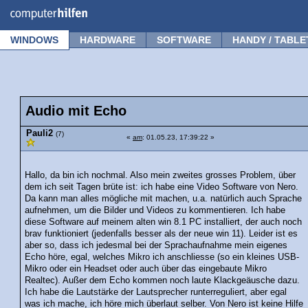
Forum
Tipps
News
Frage stellen
WINDOWS
HARDWARE
SOFTWARE
HANDY / TABLE
Audio mit Echo
Pauli2
(7)
«
am
: 01.05.23, 17:39:22 »
Hallo, da bin ich nochmal. Also mein zweites grosses Problem, über
dem ich seit Tagen brüte ist: ich habe eine Video Software von Nero.
Da kann man alles mögliche mit machen, u.a. natürlich auch Sprache
aufnehmen, um die Bilder und Videos zu kommentieren. Ich habe
diese Software auf meinem alten win 8.1 PC installiert, der auch noch
brav funktioniert (jedenfalls besser als der neue win 11). Leider ist es
aber so, dass ich jedesmal bei der Sprachaufnahme mein eigenes
Echo höre, egal, welches Mikro ich anschliesse (so ein kleines USB-
Mikro oder ein Headset oder auch über das eingebaute Mikro
Realtec). Außer dem Echo kommen noch laute Klackgeäusche dazu.
Ich habe die Lautstärke der Lautsprecher runterreguliert, aber egal
was ich mache, ich höre mich überlaut selber. Von Nero ist keine Hilfe