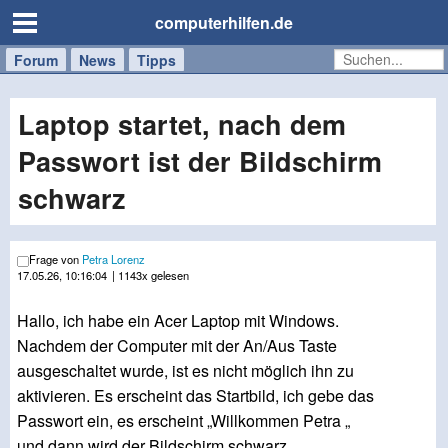
computerhilfen.de
Forum
Handy
Windows
Mac
News
Tipps
/
Tablet
Laptop startet, nach dem
Passwort ist der Bildschirm
schwarz
Frage von
Petra Lorenz
17.05.26, 10:16:04
| 1143x gelesen
Hallo, ich habe ein Acer Laptop mit Windows.
Nachdem der Computer mit der An/Aus Taste
ausgeschaltet wurde, ist es nicht möglich ihn zu
aktivieren. Es erscheint das Startbild, ich gebe das
Passwort ein, es erscheint „Willkommen Petra „
und dann wird der Bildschirm schwarz.