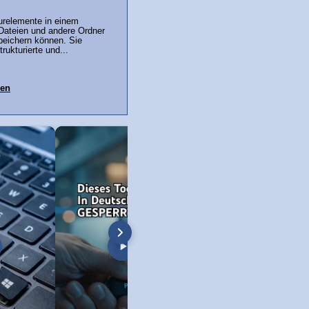
urelemente in einem
Dateien und andere Ordner
peichern können. Sie
rukturierte und...
ren
öschen unter Windows 11
Windows 11 Screenshot + Bildschirm-
Neue Copilot Taste 
Video!