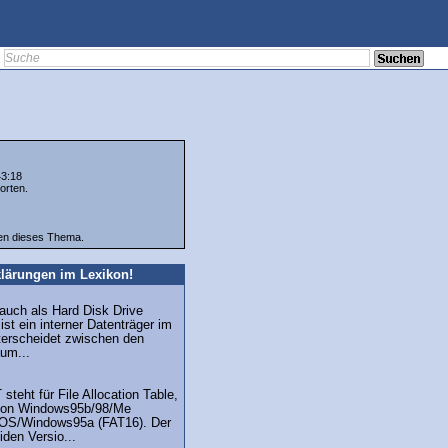
43:18
orten.
ten dieses Thema.
lärungen im Lexikon!
 auch als Hard Disk Drive
st ein interner Datenträger im
erscheidet zwischen den
um...
steht für File Allocation Table,
von Windows95b/98/Me
OS/Windows95a (FAT16). Der
iden Versio...