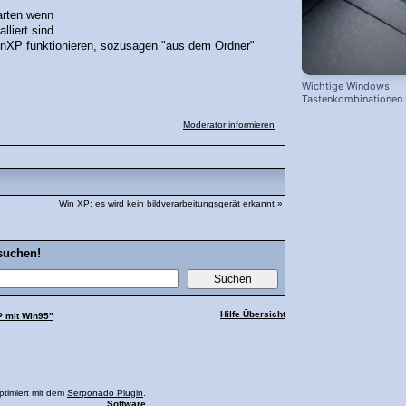
arten wenn
lliert sind
inXP funktionieren, sozusagen "aus dem Ordner"
Wichtige Windows
Tastenkombinationen
schnelleren Arbeiten
Moderator informieren
Win XP: es wird kein bildverarbeitungsgerät erkannt »
suchen!
Hilfe Übersicht
 mit Win95"
ptimiert mit dem
Serponado Plugin
.
Software