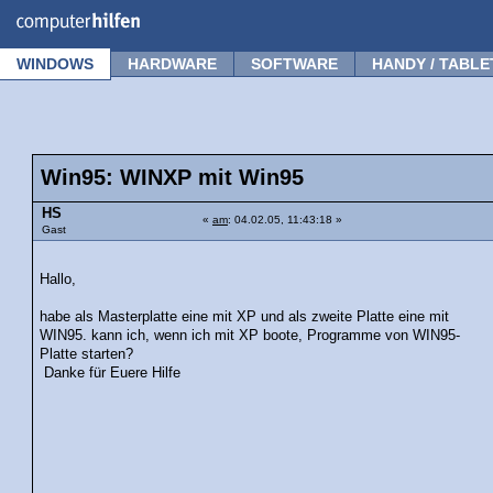
Forum
Tipps
News
Frage stellen
WINDOWS
HARDWARE
SOFTWARE
HANDY / TABLE
Win95: WINXP mit Win95
HS
«
am
: 04.02.05, 11:43:18 »
Gast
Hallo,
habe als Masterplatte eine mit XP und als zweite Platte eine mit
WIN95. kann ich, wenn ich mit XP boote, Programme von WIN95-
Platte starten?
Danke für Euere Hilfe