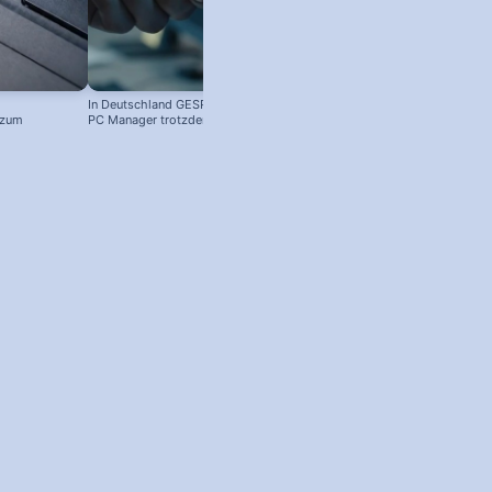
In Deutschland GESPERRT: Microsoft
 zum
PC Manager trotzdem installieren
! #windowstipps