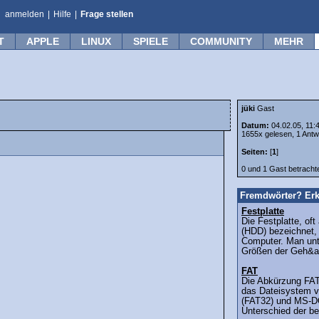
anmelden
|
Hilfe
|
Frage stellen
T
APPLE
LINUX
SPIELE
COMMUNITY
MEHR
jüki
Gast
Datum:
04.02.05, 11:
1655x gelesen, 1 Antw
Seiten:
[
1
]
0 und 1 Gast betrach
Fremdwörter? Erk
Festplatte
Die Festplatte, oft
(HDD) bezeichnet, i
Computer. Man unt
Größen der Geh&a
FAT
Die Abkürzung FAT 
das Dateisystem 
(FAT32) und MS-D
Unterschied der be