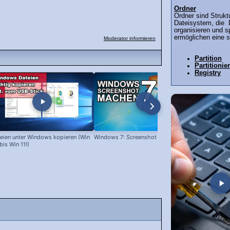
Ordner
Ordner sind Strukt
Dateisystem, die 
organisieren und s
ermöglichen eine st
Moderator informieren
Partition
Partitionie
Registry
eien unter Windows kopieren (Win
Windows 7: Screenshot machen
Programme l
bis Win 11!)