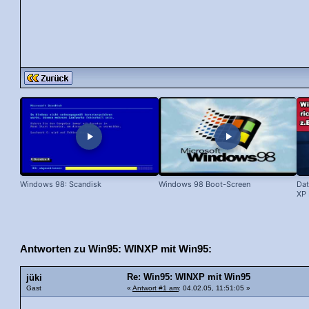
Windows 98: Scandisk
Windows 98 Boot-Screen
Dat
XP 
Antworten zu Win95: WINXP mit Win95:
Re: Win95: WINXP mit Win95
jüki
Gast
«
Antwort #1 am
: 04.02.05, 11:51:05 »