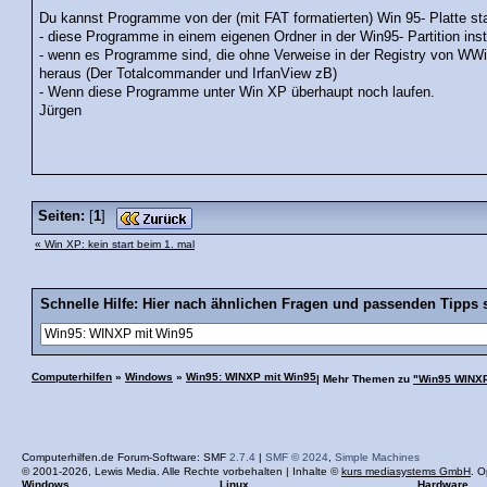
Du kannst Programme von der (mit FAT formatierten) Win 95- Platte st
- diese Programme in einem eigenen Ordner in der Win95- Partition insta
- wenn es Programme sind, die ohne Verweise in der Registry von WW
heraus (Der Totalcommander und IrfanView zB)
- Wenn diese Programme unter Win XP überhaupt noch laufen.
Jürgen
Seiten:
[
1
]
« Win XP: kein start beim 1. mal
Schnelle Hilfe: Hier nach ähnlichen Fragen und passenden Tipps 
Computerhilfen
»
Windows
»
Win95: WINXP mit Win95
| Mehr Themen zu
"Win95 WINXP
Computerhilfen.de Forum-Software: SMF
2.7.4
|
SMF © 2024
,
Simple Machines
© 2001-2026, Lewis Media. Alle Rechte vorbehalten | Inhalte ©
kurs mediasystems GmbH
. O
Windows
Linux
Hardware