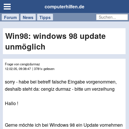
computerhilfen.de
Forum
Handy
Windows
Mac
News
Tipps
/
Tablet
Win98: windows 98 update
unmöglich
Frage von cengizdurmaz
12.02.05, 09:38:47
| 3781x gelesen
sorry - habe bei betreff falsche Eingabe vorgenommen,
deshalb steht da: cengiz durmaz - bitte um verzeihung
Hallo !
Gerne möchte ich bei Windows 98 ein Update vornehmen