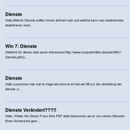
Dienste
Hallo,Welche Dienste sollten immer aktiviert sein und welche kann man bedenkenlos
deaktivieren (kein...
Win 7: Dienste
Vielleicht für diesen oder jenen interessant:http://www.computerhilfen.de/jueki/Win7-
Dienste.pdfJü...
Dienste
Hallo zusammen hab mal ne frage wie komme ich bei win 98 zur der einstellung der
dienste :o...
Dienste Verändert???!!
Hallo..!!Habe Von Einem Freun Eine PDF datei bekommen wo er von seinen Diensten
Einen Screenshot gem...