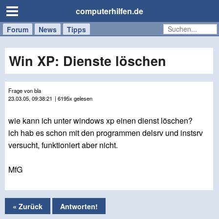
computerhilfen.de
Forum
Handy
Windows
Mac
News
Tipps
/
Tablet
Win XP: Dienste löschen
Frage von bla
23.03.05, 09:38:21
| 6195x gelesen
wie kann ich unter windows xp einen dienst löschen?
ich hab es schon mit den programmen delsrv und instsrv
versucht, funktioniert aber nicht.
MfG
« Zurück
Antworten!