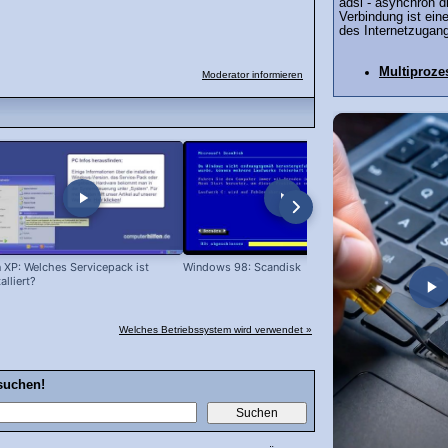
adsl - asynchron di
Verbindung ist ein
des Internetzugang
Multiproze
Moderator informieren
 XP: Welches Servicepack ist
Windows 98: Scandisk
Windows 98
talliert?
Welches Betriebssystem wird verwendet »
suchen!