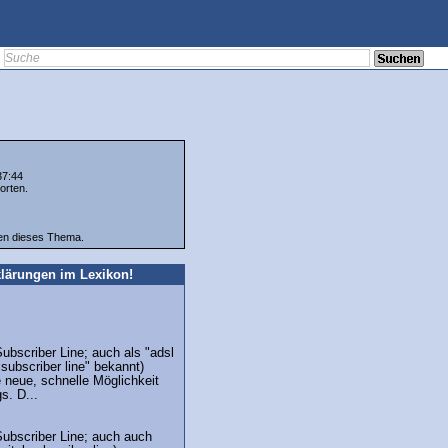
37:44
orten.
ten dieses Thema.
lärungen im Lexikon!
Subscriber Line; auch als "adsl
 subscriber line" bekannt)
e neue, schnelle Möglichkeit
s. D...
Subscriber Line; auch auch