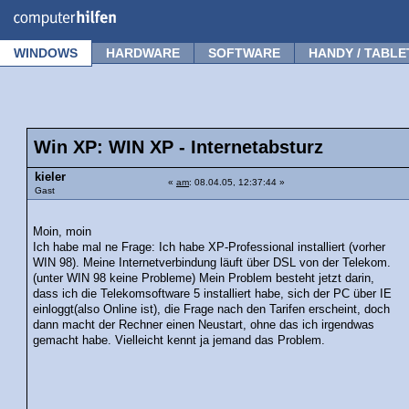
Forum
Tipps
News
Frage stellen
WINDOWS
HARDWARE
SOFTWARE
HANDY / TABLE
Win XP: WIN XP - Internetabsturz
kieler
«
am
: 08.04.05, 12:37:44 »
Gast
Moin, moin
Ich habe mal ne Frage: Ich habe XP-Professional installiert (vorher
WIN 98). Meine Internetverbindung läuft über DSL von der Telekom.
(unter WIN 98 keine Probleme) Mein Problem besteht jetzt darin,
dass ich die Telekomsoftware 5 installiert habe, sich der PC über IE
einloggt(also Online ist), die Frage nach den Tarifen erscheint, doch
dann macht der Rechner einen Neustart, ohne das ich irgendwas
gemacht habe. Vielleicht kennt ja jemand das Problem.