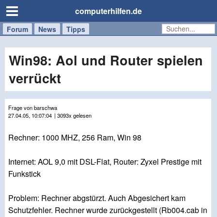
computerhilfen.de
Forum
Handy
Windows
Mac
News
Tipps
/
Tablet
Win98: Aol und Router spielen
verrückt
Frage von barschwa
27.04.05, 10:07:04
| 3093x gelesen
Rechner: 1000 MHZ, 256 Ram, Win 98
Internet: AOL 9,0 mit DSL-Flat, Router: Zyxel Prestige mit
Funkstick
Problem: Rechner abgstürzt. Auch Abgesichert kam
Schutzfehler. Rechner wurde zurückgestellt (Rb004.cab in