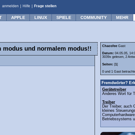
anmelden
|
Hilfe
|
Frage stellen
T
APPLE
LINUX
SPIELE
COMMUNITY
MEHR
Chaosfee
Gast
em modus und normalem modus!!
Datum:
04.05.05, 14:
3039x gelesen, 2 Antw
Seiten:
[
1
]
0 und 1 Gast betrach
Fremdwörter? Erk
Gerätetreiber
Anderes Wort für Tr
Treiber
Der Treiber, auch G
kleines Steuerung
Computerhardware. 
Betriebssystems u