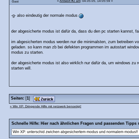
«
Antwort #2 am
: 04.05.05, 14:05:59 »
Gast
-g- also eindeutig der normale modus
der abgesicherte modus ist dafür da, dass du den pc starten kannst, fa
im abgesicherten modus werden nur die minimalsten, zum betreiben vo
geladen. so kann man zb bei defekten programmen im autostart window
modus zu starten.
der abgesicherte modus ist also wirklich nur dafür da, um windows zu 
starten will.
Seiten:
[
1
]
« Win XP: Dringende Hilfe mit netzwerk benoetigt!
Schnelle Hilfe: Hier nach ähnlichen Fragen und passenden Tipps 