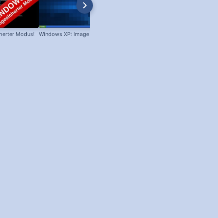
herter Modus!
Windows XP: Image brennen!
Win XP: Welches Servicepack ist
installiert?