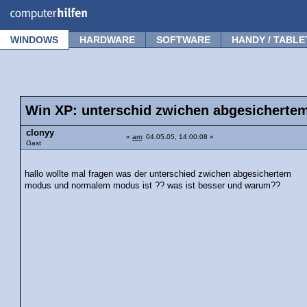
Forum
Tipps
News
Frage stellen
WINDOWS
HARDWARE
SOFTWARE
HANDY / TABLE
Win XP: unterschid zwichen abgesichert
clonyy
«
am
: 04.05.05, 14:00:08 »
Gast
hallo wollte mal fragen was der unterschied zwichen abgesichertem
modus und normalem modus ist ?? was ist besser und warum??