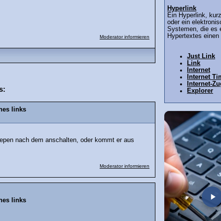
Hyperlink
Ein Hyperlink, kur
oder ein elektronis
Systemen, die es e
Hypertextes einen 
Moderator informieren
Just Link
Link
Internet
Internet T
Internet-Z
s:
Explorer
nes links
iepen nach dem anschalten, oder kommt er aus
Moderator informieren
nes links