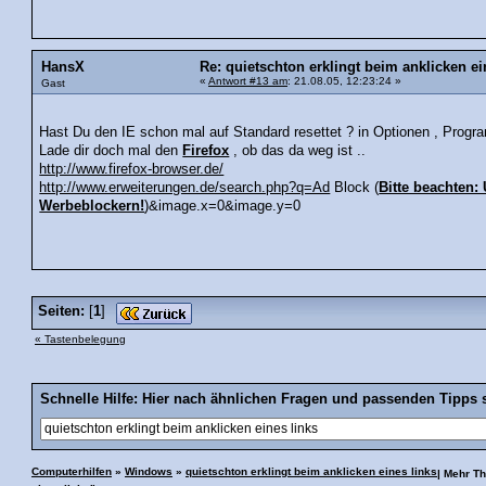
HansX
Re: quietschton erklingt beim anklicken ei
«
Antwort #13 am
: 21.08.05, 12:23:24 »
Gast
Hast Du den IE schon mal auf Standard resettet ? in Optionen , Prog
Lade dir doch mal den
Firefox
, ob das da weg ist ..
http://www.firefox-browser.de/
http://www.erweiterungen.de/search.php?q=Ad
Block (
Bitte beachten:
Werbeblockern!
)&image.x=0&image.y=0
Seiten:
[
1
]
« Tastenbelegung
Schnelle Hilfe: Hier nach ähnlichen Fragen und passenden Tipps 
Computerhilfen
»
Windows
»
quietschton erklingt beim anklicken eines links
| Mehr T