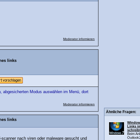
Moderator informieren
nes links
en, abgesicherten Modus auswählen im Menü, dort
Moderator informieren
Ähnliche Fragen:
nes links
Windows
Links i
schreib
Beim Ank
Outlook
d-scanner nach viren oder maleware gesucht und