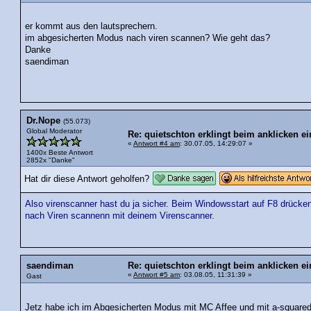
er kommt aus den lautsprechern.
im abgesicherten Modus nach viren scannen? Wie geht das?
Danke
saendiman
Dr.Nope
(55.073)
Global Moderator
Re: quietschton erklingt beim anklicken ei
«
Antwort #4 am
: 30.07.05, 14:29:07 »
1400x Beste Antwort
2852x "Danke"
Hat dir diese Antwort geholfen?
Also virenscanner hast du ja sicher. Beim Windowsstart auf F8 drück
nach Viren scannenn mit deinem Virenscanner.
saendiman
Re: quietschton erklingt beim anklicken ei
«
Antwort #5 am
: 03.08.05, 11:31:39 »
Gast
Jetz habe ich im Abgesicherten Modus mit MC Affee und mit a-square