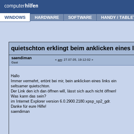
Forum
Tipps
News
Frage stellen
WINDOWS
HARDWARE
SOFTWARE
HANDY / TABLE
quietschton erklingt beim anklicken eines 
saendiman
«
am
: 27.07.05, 19:12:02 »
Gast
Hallo
Immer vermehrt, ertönt bei mir, bein anklicken eines links ein
seltsamer quietschton.
Der Link den ich dan öffnen will, lässt sich auch nicht öffnen!
Was kann das sein?
im Internet Explorer version 6.0.2900.2180.xpsp_sp2_gdr.
Danke für eure Hilfe!
saendiman