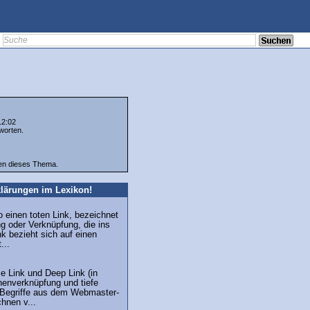
12:02
worten.
ten dieses Thema.
lärungen im Lexikon!
o einen toten Link, bezeichnet
g oder Verknüpfung, die ins
nk bezieht sich auf einen
...
ce Link und Deep Link (in
henverknüpfung und tiefe
 Begriffe aus dem Webmaster-
hnen v...