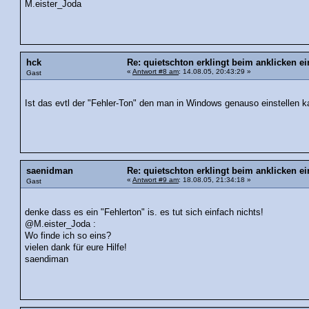
M.eister_Joda
hck
Re: quietschton erklingt beim anklicken ei
«
Antwort #8 am
: 14.08.05, 20:43:29 »
Gast
Ist das evtl der "Fehler-Ton" den man in Windows genauso einstellen 
saenidman
Re: quietschton erklingt beim anklicken ei
«
Antwort #9 am
: 18.08.05, 21:34:18 »
Gast
denke dass es ein "Fehlerton" is. es tut sich einfach nichts!
@M.eister_Joda :
Wo finde ich so eins?
vielen dank für eure Hilfe!
saendiman