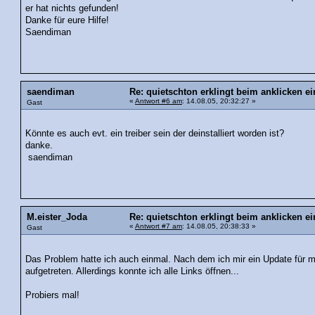
er hat nichts gefunden!
Danke für eure Hilfe!
Saendiman
saendiman
Re: quietschton erklingt beim anklicken ei
«
Antwort #6 am
: 14.08.05, 20:32:27 »
Gast
Könnte es auch evt. ein treiber sein der deinstalliert worden ist?
danke.
saendiman
M.eister_Joda
Re: quietschton erklingt beim anklicken ei
«
Antwort #7 am
: 14.08.05, 20:38:33 »
Gast
Das Problem hatte ich auch einmal. Nach dem ich mir ein Update für 
aufgetreten. Allerdings konnte ich alle Links öffnen...
Probiers mal!