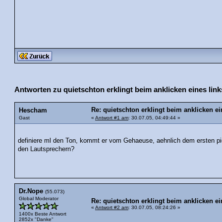
Antworten zu quietschton erklingt beim anklicken eines link
Re: quietschton erklingt beim anklicken ei
Hescham
Gast
«
Antwort #1 am
: 30.07.05, 04:49:44 »
definiere ml den Ton, kommt er vom Gehaeuse, aehnlich dem ersten p
den Lautsprechern?
Dr.Nope
(55.073)
Global Moderator
Re: quietschton erklingt beim anklicken ei
«
Antwort #2 am
: 30.07.05, 08:24:26 »
1400x Beste Antwort
2852x "Danke"