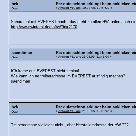
hck
Re: quietschton erklingt beim anklicken ei
«
Antwort #10 am
: 19.08.05, 10:57:32 »
Gast
Schau mal mit EVEREST nach , das steht zu allen HW-Teilen auch eine
http://www.wintotal.de/softw/?id=2170
saendiman
Re: quietschton erklingt beim anklicken ei
«
Antwort #11 am
: 21.08.05, 11:41:04 »
Gast
ICh kome aus EVEREST nicht schlau!
Wie kann ich ne treiberadresse im EVEREST ausfindig machen?
saendiman
hck
Re: quietschton erklingt beim anklicken ei
«
Antwort #12 am
: 21.08.05, 12:01:45 »
Gast
Treiberadresse vielleicht nicht , aber Herstelleradresse der HW ???