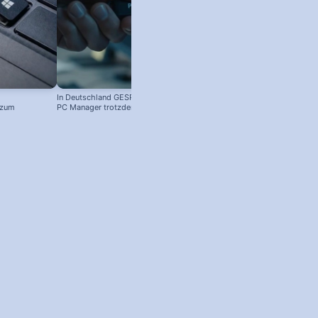
In Deutschland GESPERRT: Microsoft
 zum
PC Manager trotzdem installieren
! #windowstipps