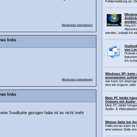
Fehlermeldung an: Di
Window
Anklick
werden
Moderator informieren
Hey,Ich 
Abzocke
werden, sobald ich ei
nes links
Outlook
von Lin
Hi leute
bekomme
ich scha
Windows XP: beim 
programmes schltet
Moderator informieren
wie kann ich einprog
dort ein trojaner oder
nes links
Mein PC bleibt hän
Ordners mit Audio-
Mein PC bleibt hänge
Audio- & Videodateien
meine Soudkarte gezogen habe ist es nicht mehr
Weisse Seite bei An
Hallo,woran kann es l
eine weisse Seite ers