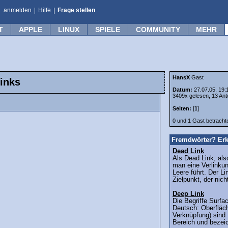
anmelden
|
Hilfe
|
Frage stellen
T
APPLE
LINUX
SPIELE
COMMUNITY
MEHR
HansX
Gast
links
Datum:
27.07.05, 19:
3409x gelesen, 13 Ant
Seiten:
[
1
]
0 und 1 Gast betrach
Fremdwörter? Erk
Dead Link
Als Dead Link, als
man eine Verlinkun
Leere führt. Der Li
Zielpunkt, der nicht
Deep Link
Die Begriffe Surfa
Deutsch: Oberfläc
Verknüpfung) sind
Bereich und bezeic