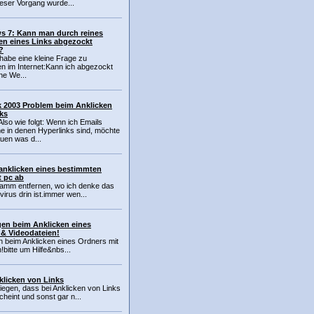
eser Vorgang wurde...
s 7: Kann man durch reines
en eines Links abgezockt
?
habe eine kleine Frage zu
n im Internet:Kann ich abgezockt
ne We...
 2003 Problem beim Anklicken
ks
 Also wie folgt: Wenn ich Emails
 in denen Hyperlinks sind, möchte
uen was d...
anklicken eines bestimmten
 pc ab
ramm entfernen, wo ich denke das
 virus drin ist.immer wen...
gen beim Anklicken eines
 & Videodateien!
n beim Anklicken eines Ordners mit
!bitte um Hilfe&nbs...
klicken von Links
iegen, dass bei Anklicken von Links
cheint und sonst gar n...