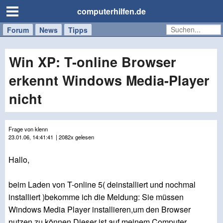
computerhilfen.de
Forum
Handy
Windows
Mac
News
Tipps
/
Tablet
Win XP: T-online Browser
erkennt Windows Media-Player
nicht
Frage von klenn
23.01.06, 14:41:41
| 2082x gelesen
Hallo,
beim Laden von T-online 5( deinstalliert und nochmal
installiert )bekomme ich die Meldung: Sie müssen
Windows Media Player installieren,um den Browser
nutzen zu können.Dieser ist auf meinem Computer