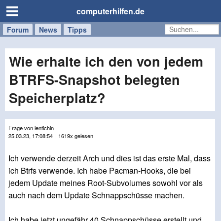
computerhilfen.de
Forum
Handy
Windows
Mac
News
Tipps
/
Tablet
Wie erhalte ich den von jedem
BTRFS-Snapshot belegten
Speicherplatz?
Frage von lentichin
25.03.23, 17:08:54
| 1619x gelesen
Ich verwende derzeit Arch und dies ist das erste Mal, dass
ich Btrfs verwende. Ich habe Pacman-Hooks, die bei
jedem Update meines Root-Subvolumes sowohl vor als
auch nach dem Update Schnappschüsse machen.
Ich habe jetzt ungefähr 40 Schnappschüsse erstellt und