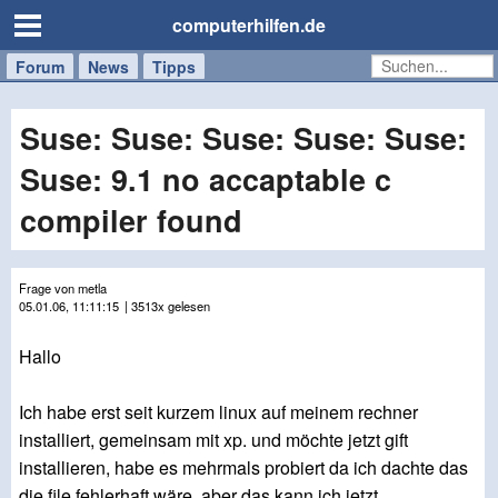
computerhilfen.de
Forum
Handy
Windows
Mac
News
Tipps
/
Tablet
Suse: Suse: Suse: Suse: Suse:
Suse: 9.1 no accaptable c
compiler found
Frage von metla
05.01.06, 11:11:15
| 3513x gelesen
Hallo
Ich habe erst seit kurzem linux auf meinem rechner
installiert, gemeinsam mit xp. und möchte jetzt gift
installieren, habe es mehrmals probiert da ich dachte das
die file fehlerhaft wäre. aber das kann ich jetzt