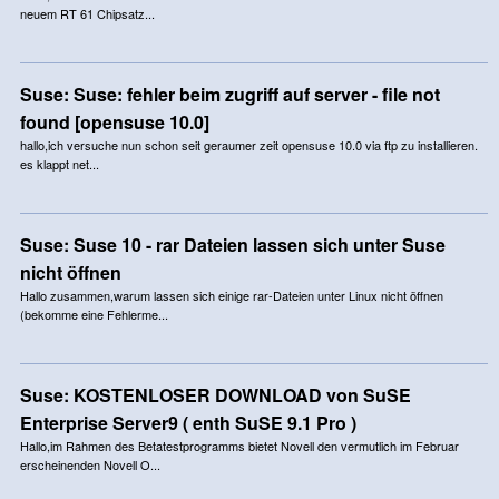
neuem RT 61 Chipsatz...
Suse: Suse: fehler beim zugriff auf server - file not
found [opensuse 10.0]
hallo,ich versuche nun schon seit geraumer zeit opensuse 10.0 via ftp zu installieren.
es klappt net...
Suse: Suse 10 - rar Dateien lassen sich unter Suse
nicht öffnen
Hallo zusammen,warum lassen sich einige rar-Dateien unter Linux nicht öffnen
(bekomme eine Fehlerme...
Suse: KOSTENLOSER DOWNLOAD von SuSE
Enterprise Server9 ( enth SuSE 9.1 Pro )
Hallo,im Rahmen des Betatestprogramms bietet Novell den vermutlich im Februar
erscheinenden Novell O...