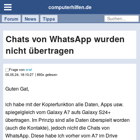
computerhilfen.de
Forum
Handy
Windows
Mac
News
Tipps
/
Tablet
Chats von WhatsApp wurden
nicht übertragen
Frage von
erwl
05.05.24, 18:10:27
| 893x gelesen
Guten Gat,
ich habe mit der Kopierfunktion alle Daten, Apps usw.
spiegelgleich vom Galaxy A7 aufs Galaxy S24+
übertragen. Im Prinzip sind alle Daten überspielt worden
(auch die Kontakte), jedoch nicht die Chats von
WhatsApp. Diese habe ich vorher vom A7 im Drive