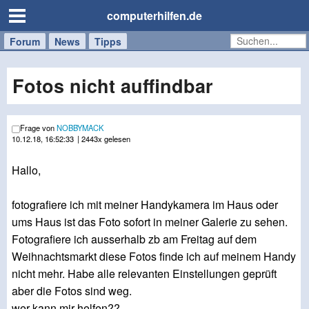
computerhilfen.de
Forum
Handy
Windows
Mac
News
Tipps
/
Tablet
Fotos nicht auffindbar
Frage von
NOBBYMACK
10.12.18, 16:52:33
| 2443x gelesen
Hallo,
fotografiere ich mit meiner Handykamera im Haus oder
ums Haus ist das Foto sofort in meiner Galerie zu sehen.
Fotografiere ich ausserhalb zb am Freitag auf dem
Weihnachtsmarkt diese Fotos finde ich auf meinem Handy
nicht mehr. Habe alle relevanten Einstellungen geprüft
aber die Fotos sind weg.
wer kann mir helfen??