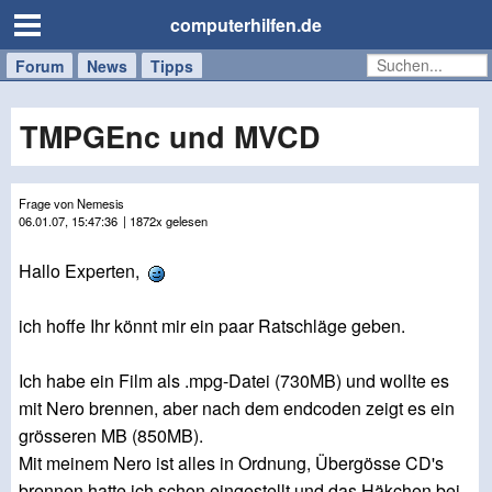
computerhilfen.de
Forum
Handy
Windows
Mac
News
Tipps
/
Tablet
TMPGEnc und MVCD
Frage von Nemesis
06.01.07, 15:47:36
| 1872x gelesen
Hallo Experten,
ich hoffe Ihr könnt mir ein paar Ratschläge geben.
Ich habe ein Film als .mpg-Datei (730MB) und wollte es
mit Nero brennen, aber nach dem endcoden zeigt es ein
grösseren MB (850MB).
Mit meinem Nero ist alles in Ordnung, Übergösse CD's
brennen hatte ich schon eingestellt und das Häkchen bei