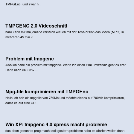
TMPGEnc .und zwar h...
TMPGENC 2.0 Videoschnitt
hallo kann mir ma jemand erklären wie ich mit der Testversion das Video (MPG) in
mehreren 45 min vi...
Problem mit tmpgenc
Also ich habe ein problem mit tmpgenc. Wenn ich einen Film umwandle geht es erst.
Dann nach ca. 33% ...
Mpg-file komprimieren mit TMPGEnc
Hallo,Ich hab ein mpg file von 750Mb und möchte dieses auf 700Mb komprimieren,
damit es auf eine CD...
Win XP: tmpgenc 4.0 xpress macht probleme
das oben genannte prog macht seit gestern probleme habe es starten wollen dann