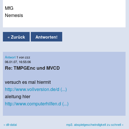
MfG
Nemesis
« Zurück
Antworten!
Antwort
1 von zzz
06.01.07, 16:55:06
Re: TMPGEnc und MVCD
versuch es mal hiermit
http://www.vollversion.de/d (...)
aleitung hier
http://www.computerhilfen.d (...)
« dll-datai
mp3. abspielgeschwindigkeit zu schnell »