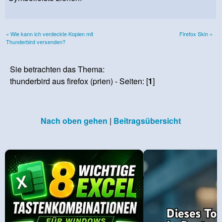
« Wie kann ich verdeckte Kopien mit
Firefox Skin »
Thunderbird versenden?
Sie betrachten das Thema:
thunderbird aus firefox (prien) - Seiten: [
1
]
Nach oben gehen
|
Beitragsübersicht