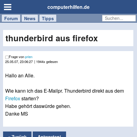
computerhilfen.de
Forum
Handy
Windows
Mac
News
Tipps
/
Tablet
thunderbird aus firefox
Frage von
prien
25.05.07, 23:06:27
| 1944x gelesen
Hallo an Alle.
Wie kann ich das E-Mailpr. Thunderbird direkt aus dem
Firefox
starten?
Habe gehört daswürde gehen.
Danke MS
« Zurück
Antworten!