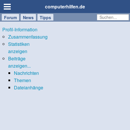
computerhilfen.de
Forum
Handy
Windows
Mac
News
Tipps
/
Profil-Information
Tablet
Zusammenfassung
Statistiken
anzeigen
Beiträge
anzeigen...
Nachrichten
Themen
Dateianhänge