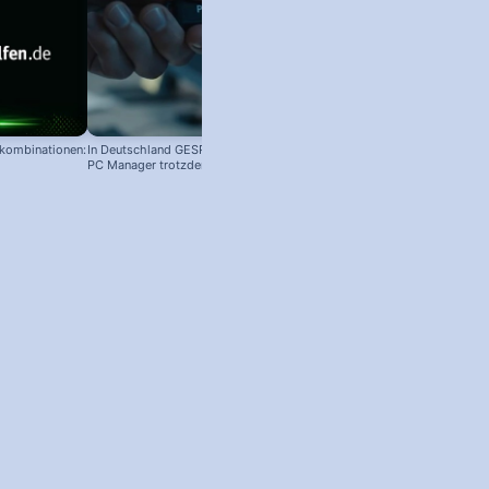
l stürzt ab - Lösung ✅
Chrome Browser: Sprache ändern –
Lösung: "Zugriff verw
auf deutsch, english, niederländisch,
nicht über ausreiche
türkisch...
Berechtigungen verfü
nkombinationen:
In Deutschland GESPERRT: Microsoft
PC Manager trotzdem installieren