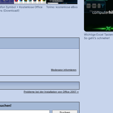
efon Symbol + Kostenlose Office
Tolino: kostenlose eBooks laden!
Snipping Too
ns (Download!)
Wichtige Excel Taste
So geht's schneller!
Moderator informieren
Probleme bei der Installation von Office 2007 »
suchen!