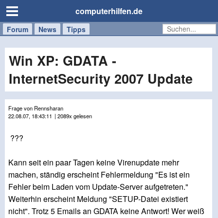
computerhilfen.de
Forum
Handy
Windows
Mac
News
Tipps
/
Tablet
Win XP: GDATA -
InternetSecurity 2007 Update
Frage von Rennsharan
22.08.07, 18:43:11
| 2089x gelesen
???
Kann seit ein paar Tagen keine Virenupdate mehr
machen, ständig erscheint Fehlermeldung "Es ist ein
Fehler beim Laden vom Update-Server aufgetreten."
Weiterhin erscheint Meldung "SETUP-Datei existiert
nicht". Trotz 5 Emails an GDATA keine Antwort! Wer weiß