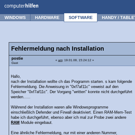
Forum
Tipps
News
Frage stellen
WINDOWS
HARDWARE
SOFTWARE
HANDY / TABLE
Fehlermeldung nach Installation
postie
«
am
: 19.01.08, 15:24:12 »
Gast
Hallo,
nach der Installation wollte ch das Programm starten. s kam folgende
Fehlermeldung. Die Anweisung in "0xf7af11c" veweist auf den
Speicher "0xf7af11c". Der Vorgang "written" konnte nicht durchgeführt
werden......
Während der Installation waren alle Windowsprogramme
einschließlich Defender und Firwall deaktiviert. Einen RAM-Mem-Test
habe ich durchgeführt, ebenso aber ich mal zur Probe zwei andere
RAM
Module eingebaut.
Eine ähnliche Fehlermeldung, nur mit einer anderen Nummer,