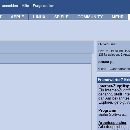
anmelden
|
Hilfe
|
Frage stellen
T
APPLE
LINUX
SPIELE
COMMUNITY
MEHR
O-Two
Gast
Datum:
19.01.08, 15:
1367x gelesen, 1 Antw
Seiten:
[
1
]
0 und 1 Gast betrach
Fremdwörter? Erk
Internet-Zugriff
Ein Internet-Zugri
genannt, stellt Int
dar. Am bekanntest
Explorer, gefolgt v
Programm
Siehe Software...
Arbeitsspeicher
Arbeitsspeicher, 