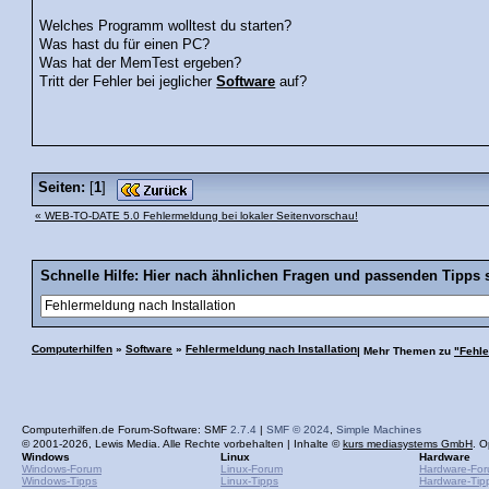
Welches Programm wolltest du starten?
Was hast du für einen PC?
Was hat der MemTest ergeben?
Tritt der Fehler bei jeglicher
Software
auf?
Seiten:
[
1
]
« WEB-TO-DATE 5.0 Fehlermeldung bei lokaler Seitenvorschau!
Schnelle Hilfe: Hier nach ähnlichen Fragen und passenden Tipps 
Computerhilfen
»
Software
»
Fehlermeldung nach Installation
| Mehr Themen zu
"Fehle
Computerhilfen.de Forum-Software: SMF
2.7.4
|
SMF © 2024
,
Simple Machines
© 2001-2026, Lewis Media. Alle Rechte vorbehalten | Inhalte ©
kurs mediasystems GmbH
. O
Windows
Linux
Hardware
Windows-Forum
Linux-Forum
Hardware-Fo
Windows-Tipps
Linux-Tipps
Hardware-Tip