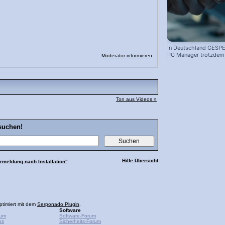
In Deutschland GESPE
PC Manager trotzdem i
Moderator informieren
Ton aus Videos »
suchen!
Hilfe Übersicht
rmeldung nach Installation"
ptimiert mit dem
Serponado Plugin
.
Software
rum
Software-Forum
ps
Sicherheits-Forum