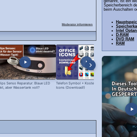
genannt, ist ein wi
Speicherbereich d
beim Auschalten od
Hauptspeic
Moderator informieren
Speicherka
Intel Opta
D-RAM
DVD RAM
RAM
lips Senso Reparatur: Blaue LED
Telefon Symbol + Kostenlose Office
Tolino: kost
nkt, aber Wassertank voll?
Icons (Download!)