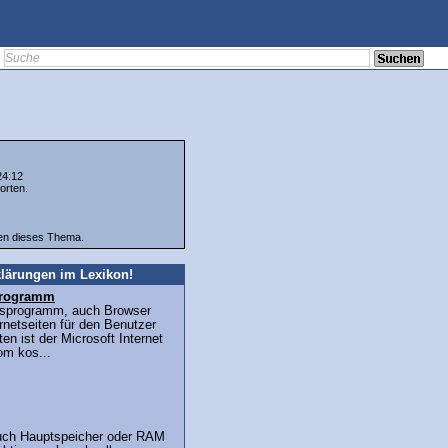
24:12
orten.
ten dieses Thema.
lärungen im Lexikon!
sprogramm
ffsprogramm, auch Browser
ernetseiten für den Benutzer
en ist der Microsoft Internet
om kos...
auch Hauptspeicher oder RAM