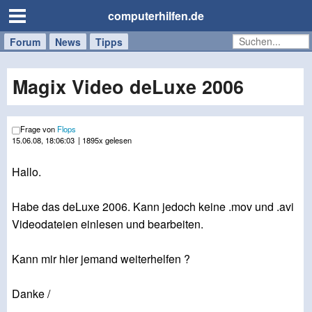
computerhilfen.de
Forum
Handy
Windows
Mac
News
Tipps
/
Tablet
Magix Video deLuxe 2006
Frage von
Flops
15.06.08, 18:06:03
| 1895x gelesen
Hallo.
Habe das deLuxe 2006. Kann jedoch keine .mov und .avi
Videodateien einlesen und bearbeiten.
Kann mir hier jemand weiterhelfen ?
Danke /