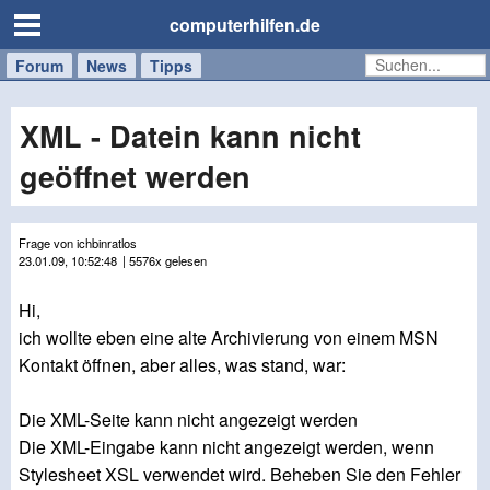
computerhilfen.de
Forum
Handy
Windows
Mac
News
Tipps
/
Tablet
XML - Datein kann nicht
geöffnet werden
Frage von ichbinratlos
23.01.09, 10:52:48
| 5576x gelesen
Hi,
ich wollte eben eine alte Archivierung von einem MSN
Kontakt öffnen, aber alles, was stand, war:
Die XML-Seite kann nicht angezeigt werden
Die XML-Eingabe kann nicht angezeigt werden, wenn
Stylesheet XSL verwendet wird. Beheben Sie den Fehler