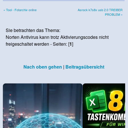
« Tool - Fotarchiv online
Asrock k7s8x usb 2.0 TREIBER
PROBLEM »
Sie betrachten das Thema:
Norten Antivirus kann trotz Aktivierungscodes nicht
freigeschaltet werden - Seiten: [
1
]
Nach oben gehen
|
Beitragsübersicht