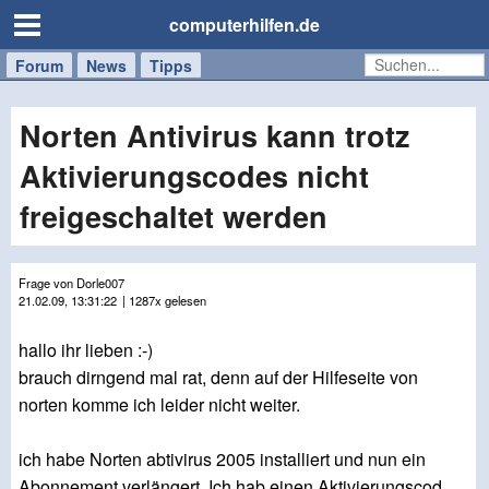
computerhilfen.de
Forum
Handy
Windows
Mac
News
Tipps
/
Tablet
Norten Antivirus kann trotz
Aktivierungscodes nicht
freigeschaltet werden
Frage von Dorle007
21.02.09, 13:31:22
| 1287x gelesen
hallo ihr lieben :-)
brauch dirngend mal rat, denn auf der Hilfeseite von
norten komme ich leider nicht weiter.
ich habe Norten abtivirus 2005 installiert und nun ein
Abonnement verlängert. Ich hab einen Aktivierungscod