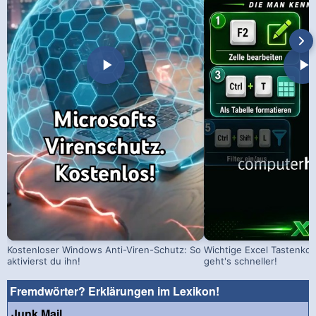
Kostenloser Windows Anti-Viren-Schutz: So
Wichtige Excel Tastenko
aktivierst du ihn!
geht's schneller!
Fremdwörter? Erklärungen im Lexikon!
Junk Mail