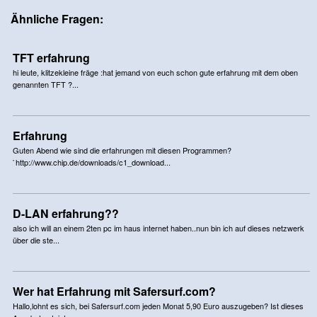
Ähnliche Fragen:
TFT erfahrung
hi leute, klitzekleine fräge :hat jemand von euch schon gute erfahrung mit dem oben
genannten TFT ?...
Erfahrung
Guten Abend wie sind die erfahrungen mit diesen Programmen?
`http://www.chip.de/downloads/c1_download...
D-LAN erfahrung??
also ich will an einem 2ten pc im haus internet haben..nun bin ich auf dieses netzwerk
über die ste...
Wer hat Erfahrung mit Safersurf.com?
Hallo,lohnt es sich, bei Safersurf.com jeden Monat 5,90 Euro auszugeben? Ist dieses