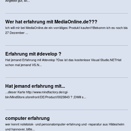
Angebot gut, ist...
Wer hat erfahrung mit MediaOnline.de???
Ich will mir bei MediaOnline.de ein vorrätiges Produkt kaufen!!!Bekomm ich es noch bis
27 Dezember ...
Erfahrung mit #develop ?
Hat jemand Erfahrung mit #develop ?Das ist das kostenlose Visual Studio.NETHat
schon mal jemand VS.N...
Hat jemand erfahrung mit...
...dieser Karte http://www.mindfactory.de/cgi-
bin/MindStore.storefront/DE/Product/0023843 ? ;DWill s...
computer erfahrung
wer kennt notebóok- und personalomputer-erfahrung und -reparatur aus Hildesheim
und hannover, bitte...