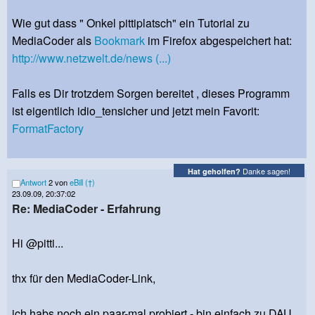
Wie gut dass " Onkel pittiplatsch" ein Tutorial zu
MediaCoder als
Bookmark
im Firefox abgespeichert hat:
http://www.netzwelt.de/news (...)
Falls es Dir trotzdem Sorgen bereitet , dieses Programm
ist eigentlich idio_tensicher und jetzt mein Favorit:
FormatFactory
Danke sagen!
Hat geholfen?
Antwort
2 von
eBill (†)
23.09.09, 20:37:02
Re: MediaCoder - Erfahrung
Hi @pitti...
thx für den MediaCoder-Link,
ich habs noch ein paar-mal probiert - bin einfach zu DAU