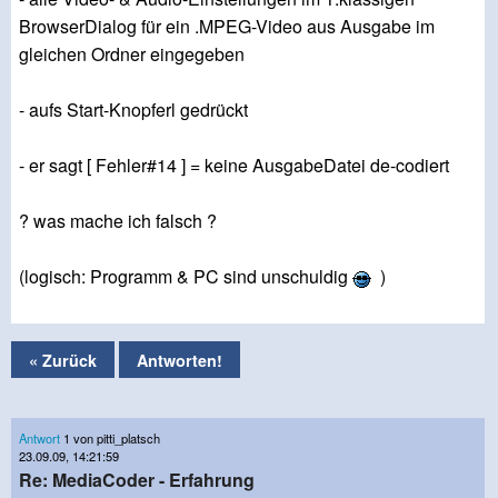
BrowserDialog für ein .MPEG-Video aus Ausgabe im
gleichen Ordner eingegeben
- aufs Start-Knopferl gedrückt
- er sagt [ Fehler#14 ] = keine AusgabeDatei de-codiert
? was mache ich falsch ?
(logisch: Programm & PC sind unschuldig
)
« Zurück
Antworten!
Antwort
1 von pitti_platsch
23.09.09, 14:21:59
Re: MediaCoder - Erfahrung