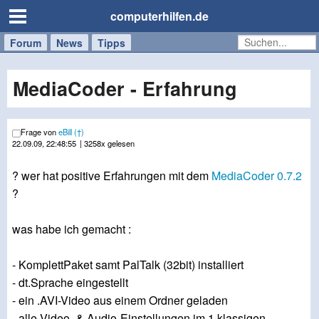
computerhilfen.de
Forum
Handy
Windows
Mac
News
Tipps
/
Tablet
MediaCoder - Erfahrung
Frage von
eBill (†)
22.09.09, 22:48:55
| 3258x gelesen
? wer hat positive Erfahrungen mit dem
MediaCoder 0.7.2
?
was habe ich gemacht :
- KomplettPaket samt PalTalk (32bit) installiert
- dt.Sprache eingestellt
- ein .AVI-Video aus einem Ordner geladen
- alle Video- & Audio-Einstellungen im 1.klassigen