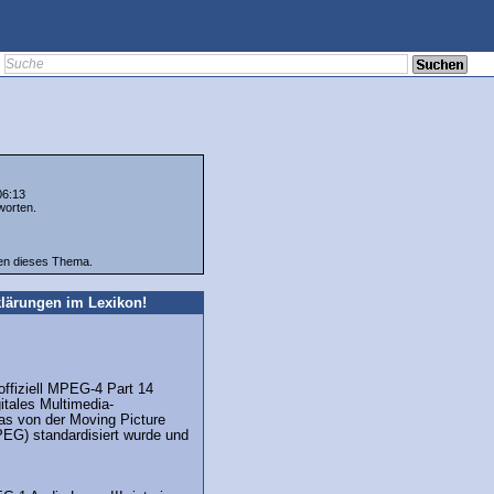
06:13
worten.
ten dieses Thema.
lärungen im Lexikon!
ffiziell MPEG-4 Part 14
gitales Multimedia-
as von der Moving Picture
EG) standardisiert wurde und