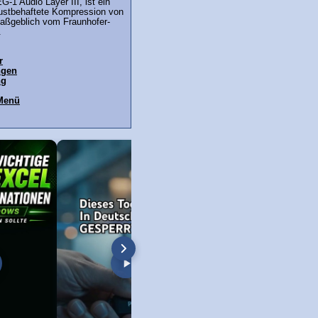
-1 Audio Layer III, ist ein
lustbehaftete Kompression von
aßgeblich vom Fraunhofer-
.
r
ngen
ng
Menü