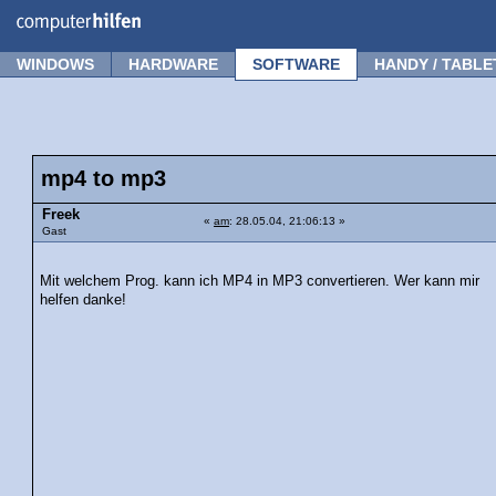
Forum
Tipps
News
Frage stellen
WINDOWS
HARDWARE
SOFTWARE
HANDY / TABLE
mp4 to mp3
Freek
«
am
: 28.05.04, 21:06:13 »
Gast
Mit welchem Prog. kann ich MP4 in MP3 convertieren. Wer kann mir
helfen danke!