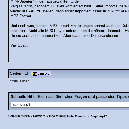
MP4-Datei(en) in den ausgewählten Order.
Vergiss nicht, nachdem Du alles konvertiert hast, Deine Import.Einste
wieder auf AAC zu stellen, denn sonst importiert itunes in Zukunft alle
MP3 Format.
Und noch was, bei den MP3-Import-Einstellungen kannst auch die Date
einstellen. Nicht alle MP3-Player unterstützen die höhere Datenrate. E
Du sie auch auch runtersetzen. Aber das musst Du ausprobieren.
Viel Spaß.
Seiten:
[
1
]
« Musik-Player
Schnelle Hilfe: Hier nach ähnlichen Fragen und passenden Tipps 
Computerhilfen
»
Software
»
mp4 to mp3
| Mehr Themen zu
"mp4 mp3"