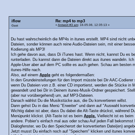
iflow
Re: mp4 to mp3
«
Antwort #3 am
: 16.05.06, 12:35:13 »
Gast
Du hast wahrscheinlich die MP4s in itunes erstellt. MP4 sind nicht unb
Dateien, sonder können auch reine Audio-Dateien sein, mit einer besse
Kodierung als MP3!
Ich gehe davon aus, dass Di iTunes hast. Wenn nicht, kannst Du es be
runterladen. Du kannst dann die Dateien direkt aus itunes wandeln. Ich
Apple-User aber auf dem PC sollte es auch gehen. Schau am besten m
itunes-Hilfe nach.
Also, auf einem
Apple
geht es folgendermaßen:
In den Grundeinstellungen für den Import müsste bei Dir AAC-Codierer 
wenn Du Dateien von z.B. einer CD importierst, werden die Stücke in 
gewandelt und bei Dir in Deinem itunes-Musik-Ordner gespeichert. Stell
(aber nur vorübergehend) um, auf MP3-Dateien.
Danach wählst Du die Musikstücke aus, die Du konvertieren willst.
Dann gehst Du in das Menü "Erweiter" und dann auf "Auswahl konverti
Wichtig dabei ist aber, dass Du dabei die Alt-Taste drückst, während D
Menüpunkt klickst. (Alt-Taste ist es beim
Apple.
Vielleicht ist es bei
andere. Pobier’s einfach mal aus oder schau Auf jeden Fall bekommst
Dialogfenster, wo Du den Speicherort der konvertierten Datei(en) ange
Jetzt musst Du einfach noch auf "Speichern" klicken und itunes konvert