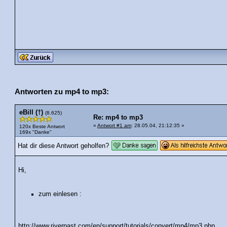
Antworten zu mp4 to mp3:
eBill (†)
(8.625)
Re: mp4 to mp3
«
Antwort #1 am
: 28.05.04, 21:12:35 »
120x Beste Antwort
169x "Danke"
Hat dir diese Antwort geholfen?
Hi,
zum einlesen :
http://www.riverpast.com/en/support/tutorials/convert/mp4/mp3.php