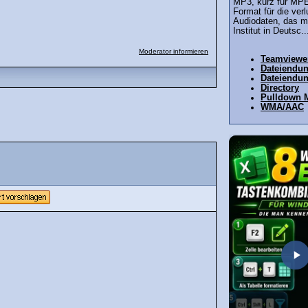
MP3, kurz für MPEG
Format für die ver
Audiodaten, das m
Institut in Deutsc..
Moderator informieren
Teamviewe
Dateiendu
Dateiendu
Directory
Pulldown 
WMA/AAC