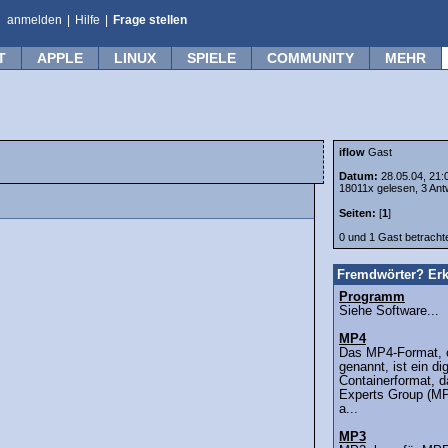
anmelden
|
Hilfe
|
Frage stellen
T
APPLE
LINUX
SPIELE
COMMUNITY
MEHR
iflow
Gast
Datum:
28.05.04, 21:
18011x gelesen, 3 Ant
Seiten:
[
1
]
0 und 1 Gast betrach
Fremdwörter? Erk
Programm
Siehe Software...
MP4
Das MP4-Format, o
genannt, ist ein di
Containerformat, d
Experts Group (MP
a...
MP3