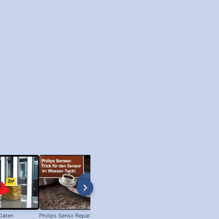
 Daten
Philips Senso Reparatur: Blaue LED
Telefon Symbol + Kostenlose Off