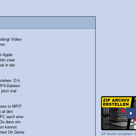
edingt Video-
ren
i Apple
 bin zwar
al in der
stehen. D.h.
MP4-Dateien
 jetzt mal
eren in MP3".
u af den
m PC auch eine
 Du dann ein
ben kannst.
iert Dir Deine
ZIP Archiv erstellen –