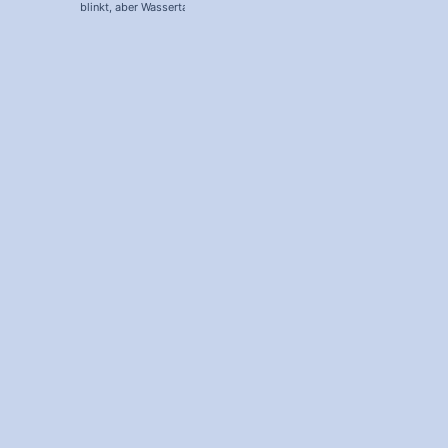
blinkt, aber Wassertank voll?
Icons (Download!)