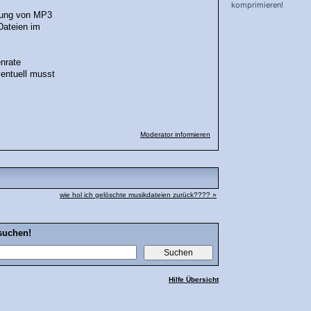
komprimieren!
llung von MP3
 Dateien im
nrate
ventuell musst
Moderator informieren
wie hol ich gelöschte musikdateien zurück???? »
suchen!
Hilfe Übersicht