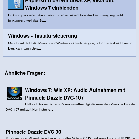
Papierkorb bei Windows XP, Vista und
Windows 7 einblenden
Es kann passieren, dass beim Entfernen einer Datei der Löschvorgang nicht
funktioniert, weil das Sy...
Windows - Tastatursteuerung
Manchmal bleibt die Maus unter Windows einfach hängen, oder reagiert nicht mehr.
Dies kann zum Beis...
Ähnliche Fragen:
Windows 7: Win XP: Audio Aufnehmen mit
Pinnacle Dazzle DVC-107
Hallo!Ich habe mir zum Videokassetten digitalisieren den Pinnacle Dazzle
DVC-107 gekauft.Nun habe ic...
Pinnacle Dazzle DVC 90
Schönen guten Abend, liebe Leser,um (alte) Videos (VHS) auf mein Laptop (BS XP) zu