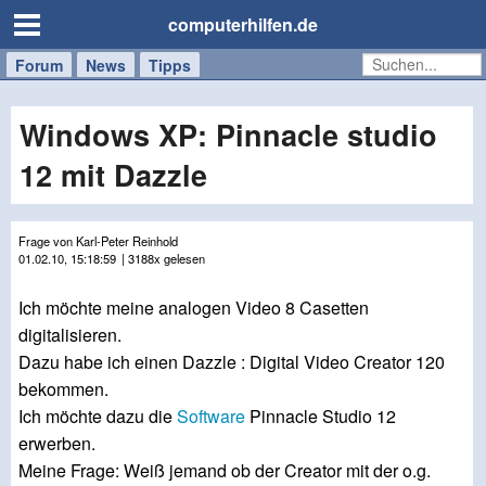
computerhilfen.de
Forum
Handy
Windows
Mac
News
Tipps
/
Tablet
Windows XP: Pinnacle studio
12 mit Dazzle
Frage von Karl-Peter Reinhold
01.02.10, 15:18:59
| 3188x gelesen
Ich möchte meine analogen Video 8 Casetten
digitalisieren.
Dazu habe ich einen Dazzle : Digital Video Creator 120
bekommen.
Ich möchte dazu die
Software
Pinnacle Studio 12
erwerben.
Meine Frage: Weiß jemand ob der Creator mit der o.g.