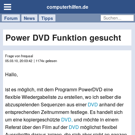
computerhilfen.de
Forum
Handy
Windows
Mac
News
Tipps
/
Tablet
Power DVD Funktion gesucht
Frage von frequsal
05.03.10, 20:03:42
| 1174x gelesen
Hallo,
ist es möglich, mit dem Programm PowerDVD eine
flexible Wiedergabeliste zu erstellen, wo ich selber die
abzuspielenden Sequenzen aus einer
DVD
anhand der
entsprechenden Zeitnummern festlege. Es handelt sich
um eine kopiergeschützte
DVD,
und möchte in einem
Referat über den Film auf der
DVD
möglichst flexibel
Ausschnitte daraus zeigen, die sich aber nicht an ganzen,