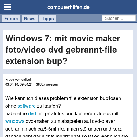
computerhilfen.de
Forum
Handy
Windows
Mac
News
Tipps
/
Tablet
Windows 7: mit movie maker
foto/video dvd gebrannt-file
extension bup?
Frage von dalibell
03.04.10, 09:54:24
| 3833x gelesen
Wie kann ich dieses problem 'file extension bup'lösen
ohne
software
zu kaufen?
habe eine
dvd
mit priv.fotos und kleineren videos mit
windows
dvd-maker zum abspielen auf dvd-player
gebrannt.nach ca.5-6min kommen störungen und kurz
danach geht gar nichts mehr!genauso ist es,wenn ich sie