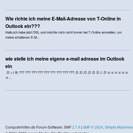
Wie richte ich meine E-Mail-Adresse von T-Online in
Outlook ein???
Hallo,ich habe jetzt DSL und möchte mich nicht immer bei T-Online anmelden, um
meine erhaltenen E-M...
wie stelle ich meine eigene e-mail adresse im Outlook
ein
;D >:( 8) ??? ??? ??? ??? ??? ??? ??? ??? ??? ;D ;D ;D ;D ;D ;D ;) :D :o :o :o :o :o :o
:o ...
Computerhilfen.de Forum-Software: SMF
2.7.4
|
SMF © 2024
,
Simple Machines