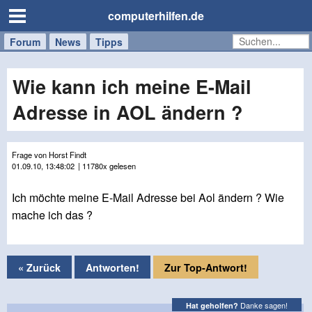
computerhilfen.de
Forum
Handy
Windows
Mac
News
Tipps
/
Tablet
Wie kann ich meine E-Mail
Adresse in AOL ändern ?
Frage von Horst Findt
01.09.10, 13:48:02
| 11780x gelesen
Ich möchte meine E-Mail Adresse bei Aol ändern ? Wie
mache ich das ?
« Zurück
Antworten!
Zur Top-Antwort!
Danke sagen!
Hat geholfen?