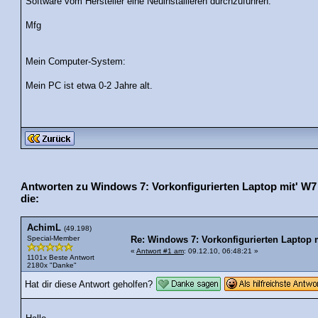
Software vom Hersteller eine Neuinstallieren durchzuführen.
Mfg
Mein Computer-System:
Mein PC ist etwa 0-2 Jahre alt.
Antworten zu Windows 7: Vorkonfigurierten Laptop mit' W7 
die:
AchimL
(49.198)
Special-Member
Re: Windows 7: Vorkonfigurierten Laptop m
«
Antwort #1 am
: 09.12.10, 06:48:21 »
1101x Beste Antwort
2180x "Danke"
Hat dir diese Antwort geholfen?