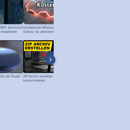
RRT: Microsoft
Kostenloser Windows Anti-Viren-
Langsames Windows? Nicht glei
nstallieren
Schutz: So aktivierst du ihn!
neu kaufen!
ür die Touch-
ZIP Archiv erstellen – Daten
Philips Senso Reparatur: Blaue L
komprimieren!
blinkt, aber Wassertank voll?