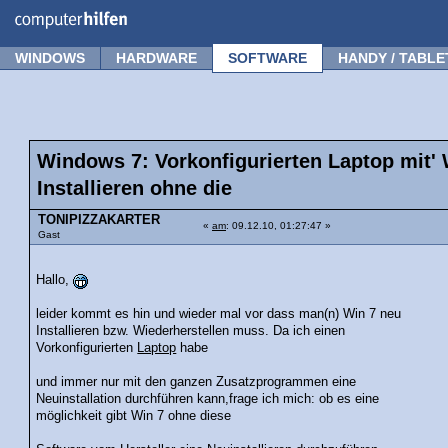
Forum
Tipps
News
Frage stellen
WINDOWS
HARDWARE
SOFTWARE
HANDY / TABLE
Windows 7: Vorkonfigurierten Laptop mit'
Installieren ohne die
TONIPIZZAKARTER
«
am
: 09.12.10, 01:27:47 »
Gast
Hallo,
leider kommt es hin und wieder mal vor dass man(n) Win 7 neu
Installieren bzw. Wiederherstellen muss. Da ich einen
Vorkonfigurierten
Laptop
habe
und immer nur mit den ganzen Zusatzprogrammen eine
Neuinstallation durchführen kann,frage ich mich: ob es eine
möglichkeit gibt Win 7 ohne diese