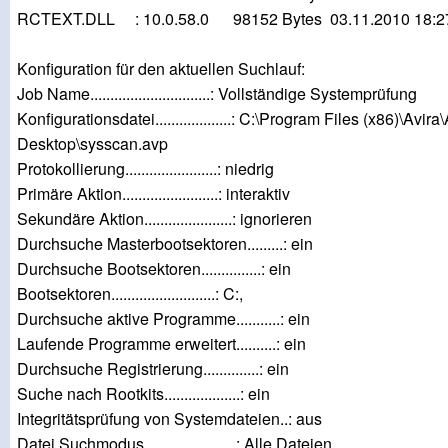
RCTEXT.DLL : 10.0.58.0 98152 Bytes 03.11.2010 18:2
Konfiguration für den aktuellen Suchlauf:
Job Name..............................: Vollständige Systemprüfung
Konfigurationsdatei...................: C:\Program Files (x86)\Avira
Desktop\sysscan.avp
Protokollierung.......................: niedrig
Primäre Aktion........................: interaktiv
Sekundäre Aktion......................: ignorieren
Durchsuche Masterbootsektoren.........: ein
Durchsuche Bootsektoren...............: ein
Bootsektoren..........................: C:,
Durchsuche aktive Programme...........: ein
Laufende Programme erweitert..........: ein
Durchsuche Registrierung..............: ein
Suche nach Rootkits...................: ein
Integritätsprüfung von Systemdateien..: aus
Datei Suchmodus.......................: Alle Dateien