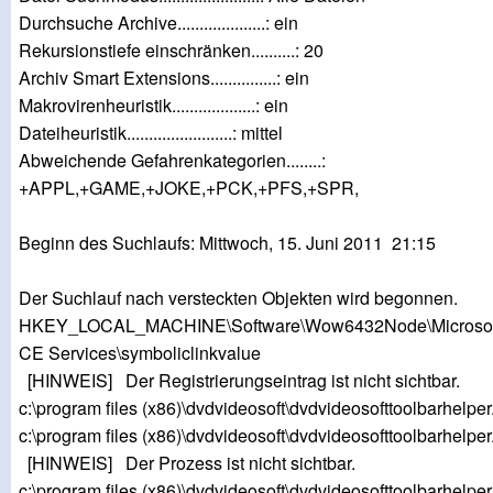
Durchsuche Archive....................: ein
Rekursionstiefe einschränken..........: 20
Archiv Smart Extensions...............: ein
Makrovirenheuristik...................: ein
Dateiheuristik........................: mittel
Abweichende Gefahrenkategorien........:
+APPL,+GAME,+JOKE,+PCK,+PFS,+SPR,
Beginn des Suchlaufs: Mittwoch, 15. Juni 2011 21:15
Der Suchlauf nach versteckten Objekten wird begonnen.
HKEY_LOCAL_MACHINE\Software\Wow6432Node\Microsof
CE Services\symboliclinkvalue
[HINWEIS] Der Registrierungseintrag ist nicht sichtbar.
c:\program files (x86)\dvdvideosoft\dvdvideosofttoolbarhelper
c:\program files (x86)\dvdvideosoft\dvdvideosofttoolbarhelper
[HINWEIS] Der Prozess ist nicht sichtbar.
c:\program files (x86)\dvdvideosoft\dvdvideosofttoolbarhelper