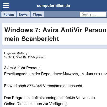
computerhilfen.de
Forum
Handy
Windows
Mac
News
Tipps
/
Tablet
Windows 7: Avira AntiVir Persona
mein Scanbericht
Frage von Martin Byc
15.06.11, 22:46:18
| 2656x gelesen
Avira AntiVir Personal
Erstellungsdatum der Reportdatei: Mittwoch, 15. Juni 2011 
Es wird nach 2774345 Virenstämmen gesucht.
Das Programm läuft als uneingeschränkte Vollversion.
Online-Dienste stehen zur Verfügung.