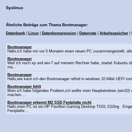
Syslinux
Ähnliche Beiträge zum Thema Bootmanager:
Datenbank
|
Linux
|
Datenkompression
|
Datenrate
|
Arbeitsspeicher
|
Bootmanager
Hallo,ich habe mir vor 5 Monaten einen neuen PC zusammengestellt, alles
Bootmanager
Weil ich noch xp und win-7 auf meinem Rechner habe, startet Xubuntu 
ma...
Bootmanager
Hallo,wie kann ich den Bootmanager refind in windows 10 64bit UEFI insta
Bootmanager fehlt
Moin ich habe folgendes Problem,ich wollte mein Hauptwindows (win10) 
machen....
Bootmanager erkennt M2 SSD Festplatte nicht
Hallo,mein PC ist ein HP Pavillion Gaming Desktop TG01 2110ng . Eing
Festplatte...