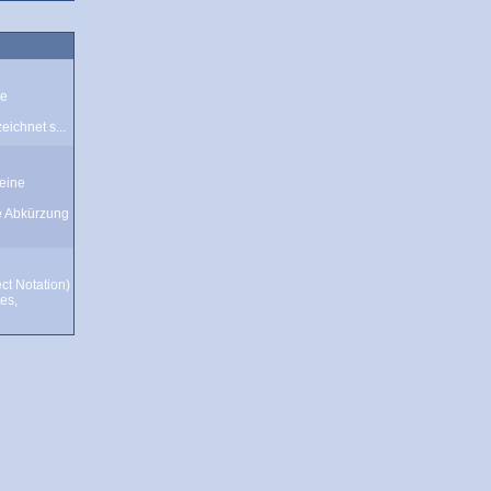
te
ichnet s...
eine
e Abkürzung
ct Notation)
tes,