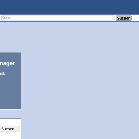
anager
nik