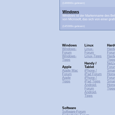
(146660x gelesen)
Windows
Windows ist der Markenname des Bet
von Microsoft, das sich von einer grafis
(145389x gelesen)
Windows
Linux
Hard
Windows-
Linux-
Hard
Forum
Forum
Foru
Windows-
Linux-Tipps
Hard
Tipps
Tipp
Handy /
Netz
Apple
Tablet
Foru
Apple Mac
iPhone /
Smar
Forum
iPad Forum
Hom
Apple
iPhone /
Foru
Tipps
iPad Tipps
Smar
Android-
Hom
Forum
Tipp
Android-
Tipps
Software
Software-Forum