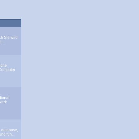
ch Sie wird
L...
iche
Computer
tional
werk
 database,
nd fun...