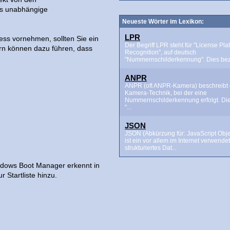
als unabhängige
Neueste Wörter im Lexikon:
LPR
s vornehmen, sollten Sie ein
Der Begriff LPR steht für "License Pla
ern können dazu führen, dass
Recognition", auf deutsch
"Nummernschilderkennung". Dies beze
ANPR
ANPR (oft ANPR-Kamera) beschreibt 
Kamera-Technik, bei der eine
Nummernschilderkennung erfolgt. Di
"...
JSON
JSON (Abkürzung für: JavaScript Obje
ist ein vor allem im Internet verwende
strukturiertes Dat...
indows Boot Manager erkennt in
r Startliste hinzu.