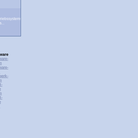
riebssystems
...
ware
ware-
m
ware-
s
werk-
m
t-
e
m
t-
e
s