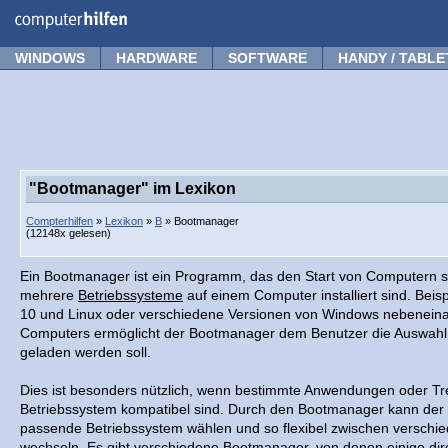
Forum
Tipps
News
Frage stellen
WINDOWS
HARDWARE
SOFTWARE
HANDY / TABLE
"Bootmanager" im Lexikon
Compterhilfen
»
Lexikon
»
B
» Bootmanager
(12148x gelesen)
Ein Bootmanager ist ein Programm, das den Start von Computern s
mehrere
Betriebssysteme
auf einem Computer installiert sind. Beis
10 und Linux oder verschiedene Versionen von Windows nebeneinan
Computers ermöglicht der Bootmanager dem Benutzer die Auswahl
geladen werden soll.
Dies ist besonders nützlich, wenn bestimmte Anwendungen oder Tr
Betriebssystem kompatibel sind. Durch den Bootmanager kann der 
passende Betriebssystem wählen und so flexibel zwischen versch
wechseln. Es gibt verschiedene Bootmanager, von denen einige dir