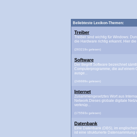
Beliebteste Lexikon-Themen:
Treiber
Treiber sind wichtig für Windows: Dur
die Hardware richtig erkannt. Hier die 
(263219x gelesen)
Software
Der Begriff Software bezeichnet sämtl
Computerprogramme, die auf einem 
ausge...
(246689x gelesen)
Internet
Zusammengesetztes Wort aus Interna
Network.Dieses globale digitale Netz
verknüp...
(175593x gelesen)
Datenbank
Eine Datenbank (DBS), im englischen
ist eine strukturierte Datensammlung u