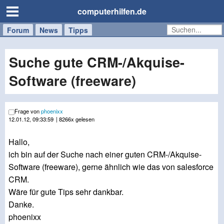
computerhilfen.de
Forum
Handy
Windows
Mac
News
Tipps
/
Tablet
Suche gute CRM-/Akquise-
Software (freeware)
Frage von
phoenixx
12.01.12, 09:33:59
| 8266x gelesen
Hallo,
ich bin auf der Suche nach einer guten CRM-/Akquise-
Software (freeware), gerne ähnlich wie das von salesforce
CRM.
Wäre für gute Tips sehr dankbar.
Danke.
phoenixx