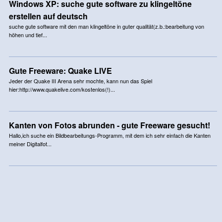
Windows XP: suche gute software zu klingeltöne
erstellen auf deutsch
suche gute software mit den man klingeltöne in guter qualität(z.b.:bearbeitung von
höhen und tief...
Gute Freeware: Quake LIVE
Jeder der Quake III Arena sehr mochte, kann nun das Spiel
hier:http://www.quakelive.com/kostenlos(!)...
Kanten von Fotos abrunden - gute Freeware gesucht!
Hallo,ich suche ein Bildbearbeitungs-Programm, mit dem ich sehr einfach die Kanten
meiner Digitalfot...