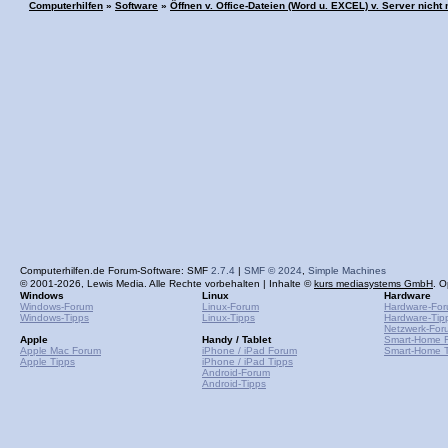
Computerhilfen
»
Software
»
Öffnen v. Office-Dateien (Word u. EXCEL) v. Server nicht
Computerhilfen.de Forum-Software: SMF
2.7.4
|
SMF © 2024
,
Simple Machines
© 2001-2026, Lewis Media. Alle Rechte vorbehalten | Inhalte ©
kurs mediasystems GmbH
. O
Windows
Linux
Hardware
Windows-Forum
Linux-Forum
Hardware-Fo
Windows-Tipps
Linux-Tipps
Hardware-Tip
Netzwerk-For
Apple
Handy / Tablet
Smart-Home 
Apple Mac Forum
iPhone / iPad Forum
Smart-Home T
Apple Tipps
iPhone / iPad Tipps
Android-Forum
Android-Tipps