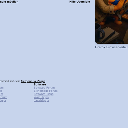
 mehr möglich
Hilfe Übersicht
Firefox Browserverlau
ptimiert mit dem
Serponado Plugin
.
Software
rum
Software-Forum
ps
Sicherheits-Forum
um
Software-Tipps
Forum
Word-Tipps
ipps
Excel-Tipps