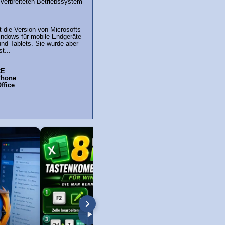
verbreiteten Betriebssystem
 die Version von Microsofts
ndows für mobile Endgeräte
nd Tablets. Sie wurde aber
t...
CE
Phone
ffice
enlose eBooks laden!
Snipping Tool stürzt ab - Lösung ✅
Chrome Browser: Spr
auf deutsch, english,
türkisch...