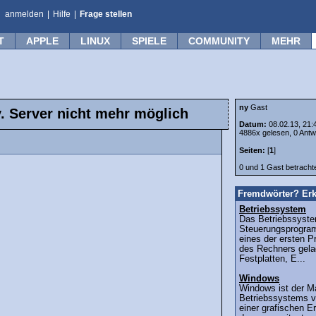
anmelden
|
Hilfe
|
Frage stellen
T
APPLE
LINUX
SPIELE
COMMUNITY
MEHR
ny
Gast
v. Server nicht mehr möglich
Datum:
08.02.13, 21:
4886x gelesen, 0 Antw
Seiten:
[
1
]
0 und 1 Gast betrach
Fremdwörter? Erk
Betriebssystem
Das Betriebssyste
Steuerungsprogra
eines der ersten 
des Rechners gelad
Festplatten, E...
Windows
Windows ist der 
Betriebssystems v
einer grafischen 