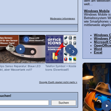
dem am weitesten 
welt...
Windows Mobile
Windows Mobile ist
Betriebssystem Wi
Moderator informieren
wie Smartphones u
mittlerweile abgelös
Windows 
Windows 
Microsoft O
OpenOffice
Word
Excel
lips Senso Reparatur: Blaue LED
Telefon Symbol + Kostenlose Office
Tolino: kost
nkt, aber Wassertank voll?
Icons (Download!)
Google Earth startet nicht mehr »
suchen!