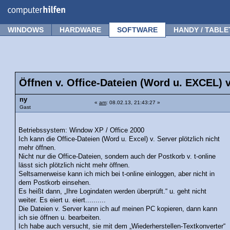
Forum
Tipps
News
Frage stellen
WINDOWS
HARDWARE
SOFTWARE
HANDY / TABLE
Öffnen v. Office-Dateien (Word u. EXCEL) 
ny
«
am
: 08.02.13, 21:43:27 »
Gast
Betriebssystem: Window XP / Office 2000
Ich kann die Office-Dateien (Word u. Excel) v. Server plötzlich nicht
mehr öffnen.
Nicht nur die Office-Dateien, sondern auch der Postkorb v. t-online
lässt sich plötzlich nicht mehr öffnen.
Seltsamerweise kann ich mich bei t-online einloggen, aber nicht in
dem Postkorb einsehen.
Es heißt dann, „Ihre Logindaten werden überprüft.“ u. geht nicht
weiter. Es eiert u. eiert..........
Die Dateien v. Server kann ich auf meinen PC kopieren, dann kann
ich sie öffnen u. bearbeiten.
Ich habe auch versucht, sie mit dem „Wiederherstellen-Textkonverter“