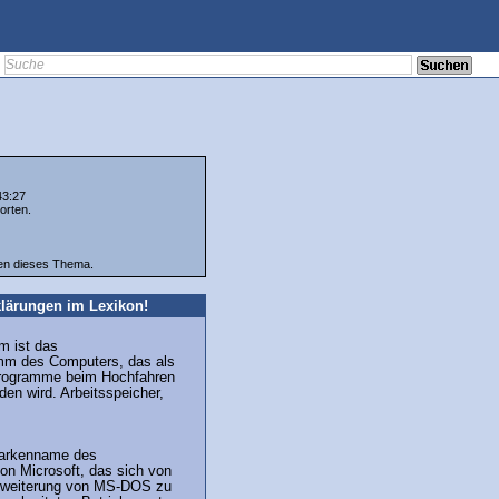
43:27
orten.
ten dieses Thema.
lärungen im Lexikon!
m ist das
mm des Computers, das als
Programme beim Hochfahren
en wird. Arbeitsspeicher,
Markenname des
on Microsoft, das sich von
Erweiterung von MS-DOS zu